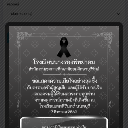
หมวดหมู่
E-SERVICES
กลุ่มงานบริหารวิชาการ
ระบบเช็คชื่อออนไลน์(toSchool)
ระบบงานทะเบียน-วัดผล-ดูผลการเรียน(SGS)
รับสมัครคัดเลือกบุคคลเพื่อเป็นลูกจ้างชั่วคราว (Application for
Temporary Employee Positions)
ระบบจองห้อง/สถานที่
ระบบสำรวจแววความสามารถพิเศษ(วัดแวว)
การแนะแนวดูแลสุขภาพจิตนักเรียนและระบบการดูแลช่วยเหลือนักเรียนใน
)
สถานศึกษา สังกัด สพฐ.(hero OBEC care
ปฏิทินกิจกรรม
eDOC-ระบบสารบรรณอิเล็กทรอนิกส์