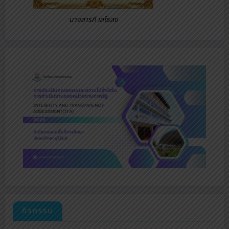
นางสารภี เลไธสง
กิจกรรม