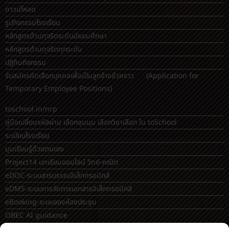
ดาวน์โหลด
รูปกิจกรรมโรงเรียน
หลักสูตรต้านทุจริตระดับมัธยมศึกษา
หลักสูตรต้านทุจริตทุกระดับ
ปฏิทินกิจกรรม
รับสมัครคัดเลือกบุคคลเพื่อเป็นลูกจ้างชั่วคราว (Application for
Temporary Employee Positions)
toschool.in/nrp
คู่มือเปลี่ยนรหัสผ่าน เลือกชุมนุม เลือกวิชาเลือก ใน toSchool
ระเบียบโรงเรียน
มุมเรียนรู้ด้วยตนเอง
Project14 บทเรียนออนไลน์ วิทย์-คณิต
eDOC-ระบบสารบรรณอิเล็กทรอนิกส์
eDMS-ระบบการจัดการเอกสารอิเล็กทรอนิกส์
eBooking-ระบบจองห้องประชุม
OBEC AI guidance