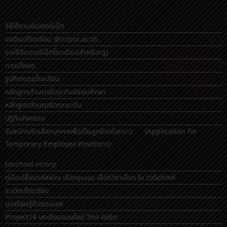
วิธีใช้งานอินเตอร์เน็ต
ขออีเมล์โรงเรียน @nrpsc.ac.th
ขอใช้อินเตอร์เน็ตโรงเรียน
(สำหรับครู)
ดาวน์โหลด
รูปกิจกรรมโรงเรียน
หลักสูตรต้านทุจริตระดับมัธยมศึกษา
หลักสูตรต้านทุจริตทุกระดับ
ปฏิทินกิจกรรม
รับสมัครคัดเลือกบุคคลเพื่อเป็นลูกจ้างชั่วคราว (Application for
Temporary Employee Positions)
toschool.in/nrp
คู่มือเปลี่ยนรหัสผ่าน เลือกชุมนุม เลือกวิชาเลือก ใน toSchool
ระเบียบโรงเรียน
มุมเรียนรู้ด้วยตนเอง
Project14 บทเรียนออนไลน์ วิทย์-คณิต