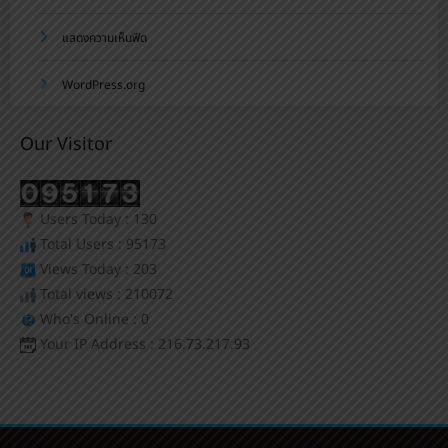
แสดงความเห็นฟีด
WordPress.org
Our Visitor
Users Today : 130
Total Users : 95173
Views Today : 203
Total views : 210072
Who's Online : 0
Your IP Address : 216.73.217.93