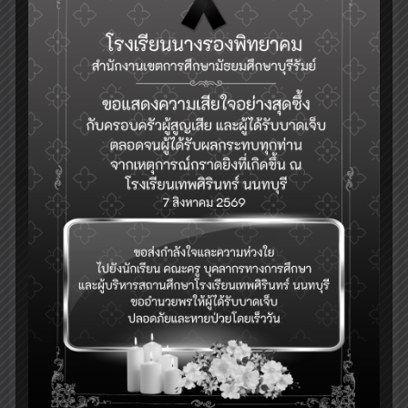
นางสารภี เลไธสง