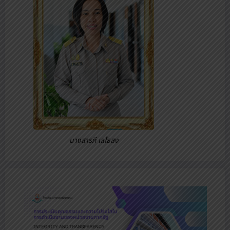
นางสารภี เลไธสง