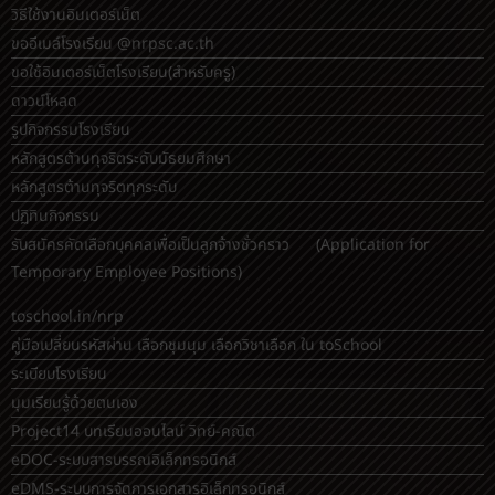
วิธีใช้งานอินเตอร์เน็ต
ขออีเมล์โรงเรียน @nrpsc.ac.th
ขอใช้อินเตอร์เน็ตโรงเรียน
(สำหรับครู)
ดาวน์โหลด
รูปกิจกรรมโรงเรียน
หลักสูตรต้านทุจริตระดับมัธยมศึกษา
หลักสูตรต้านทุจริตทุกระดับ
ปฏิทินกิจกรรม
รับสมัครคัดเลือกบุคคลเพื่อเป็นลูกจ้างชั่วคราว (Application for
Temporary Employee Positions)
toschool.in/nrp
คู่มือเปลี่ยนรหัสผ่าน เลือกชุมนุม เลือกวิชาเลือก ใน toSchool
ระเบียบโรงเรียน
มุมเรียนรู้ด้วยตนเอง
Project14 บทเรียนออนไลน์ วิทย์-คณิต
eDOC-ระบบสารบรรณอิเล็กทรอนิกส์
eDMS-ระบบการจัดการเอกสารอิเล็กทรอนิกส์