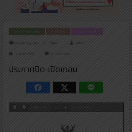
งานทะเบียนและวัดผล
ฝ่ายวิชาการ
รอบรั้วนางรองพิท
,
,
,
,
ปิด
ปิดเทอม
เทอม
เปิด
เปิดเทอม
Admin
3 ตุลาคม 2568
0 Comments
ประกาศปิด-เปิดเทอม
Page
1
/
1
Zoom
100%