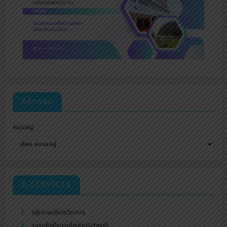
กิจกรรม
หมวดหมู่
E-SERVICES
กลุ่มงานบริหารวิชาการ
ระบบเช็คชื่อออนไลน์(toSchool)