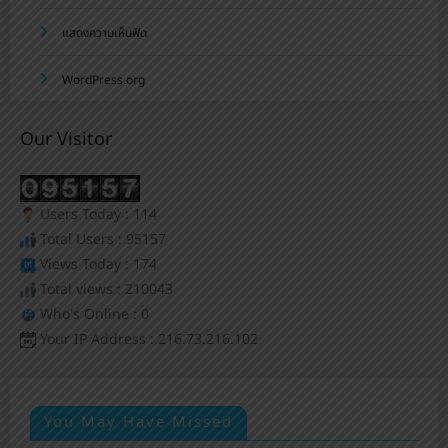
แสดงความเห็นฟีด
WordPress.org
Our Visitor
Users Today : 114
Total Users : 95157
Views Today : 174
Total views : 210043
Who's Online : 0
Your IP Address : 216.73.216.102
You May Have Missed