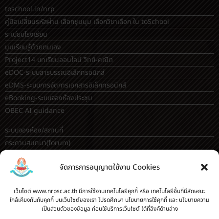
toschool.in/nrp
คู่มือเปลี่ยนรหัสผ่าน เลือกชุมนุม เลือกวิชาเลือก ใน toSchool
ระเบียบโรงเรียน
มุมเรียนรู้ด้วยตนเอง
Project14 บทเรียนออนไลน์ วิทย์-คณิต
eDOC-ระบบสารบรรณอิเล็กทรอนิกส์
eDMS-ระบบการจัดการเอกสารอิเล็กทรอนิกส์
eBooking-ระบบจองห้องประชุม
OBEC AI guidance
ระบบจองห้อง/สถานที่
กระดานสนทนา(forum)
ขออนุญาตออกนอกโรงเรียน
จัดการการอนุญาตใช้งาน Cookies
ระบบส่งแผนการสอนออนไลน์
ระบบนิเทศการจัดการเรียนการสอน
เว็บไซต์ www.nrpsc.ac.th มีการใช้งานเทคโนโลยีคุกกี้ หรือ เทคโนโลยีอื่นที่มีลักษณะ
บันทึกข้อมูลเกียรติบัตร/รายงานการอบรม
ใกล้เคียงกันกับคุกกี้ บนเว็บไซต์ของเรา โปรดศึกษา นโยบายการใช้คุกกี้ และ นโยบายความ
ทะเบียนคำสั่ง
เป็นส่วนตัวของข้อมูล ก่อนใช้บริการเว็บไซต์ ได้ที่ลิงค์ด้านล่าง