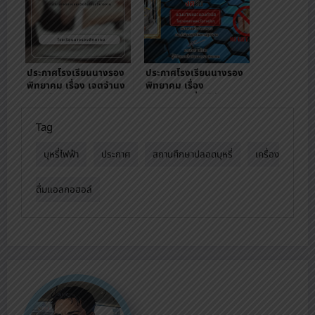
ประกาศโรงเรียนนางรอง
ประกาศโรงเรียนนางรอง
พิทยาคม เรื่อง เจตจำนง
พิทยาคม เรื่อง
สุจริตในการบริหารงาน
เจตนารมณ์ที่จะไม่รับของ
ของโรงเรียนนางรอง
ขวัญหรือของกำนัลทุกชนิด
พิทยาคม
จากการปฏิบัติหน้าที่(No
Tag
Gift Policy)
บุหรี่ไฟฟ้า
ประกาศ
สถานศึกษาปลอดบุหรี่
เครื่อง
ดื่มแอลกอฮอล์