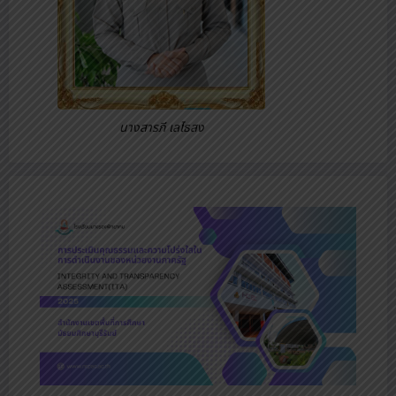
นางสารภี เลไธสง