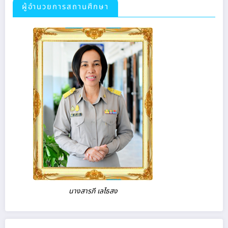
ผู้อำนวยการสถานศึกษา
นางสารภี เลไธสง