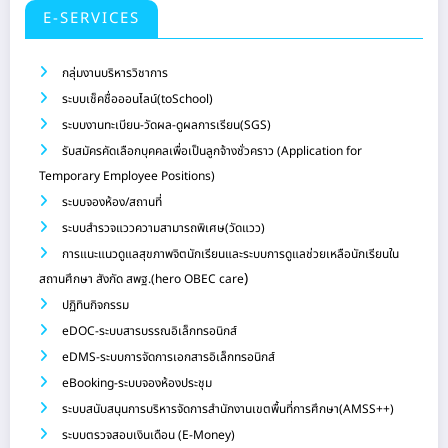
E-SERVICES
กลุ่มงานบริหารวิชาการ
ระบบเช็คชื่อออนไลน์(toSchool)
ระบบงานทะเบียน-วัดผล-ดูผลการเรียน(SGS)
รับสมัครคัดเลือกบุคคลเพื่อเป็นลูกจ้างชั่วคราว (Application for
Temporary Employee Positions)
ระบบจองห้อง/สถานที่
ระบบสำรวจแววความสามารถพิเศษ(วัดแวว)
การแนะแนวดูแลสุขภาพจิตนักเรียนและระบบการดูแลช่วยเหลือนักเรียนใน
)
สถานศึกษา สังกัด สพฐ.(hero OBEC care
ปฏิทินกิจกรรม
eDOC-ระบบสารบรรณอิเล็กทรอนิกส์
eDMS-ระบบการจัดการเอกสารอิเล็กทรอนิกส์
eBooking-ระบบจองห้องประชุม
ระบบสนับสนุนการบริหารจัดการสำนักงานเขตพื้นที่การศึกษา(AMSS++)
ระบบตรวจสอบเงินเดือน (E-Money)