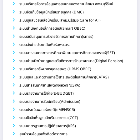
ระบบบริหารจัดการข้อมูลสารสนเทศของสถานศึกษา สพม.บุรีรัมย์
ระบบจัดเก็บข้อมูลนักเรียนรายบุคคล (DMC)
ระบบดูแลช่วยเหลือนักเรียน สพม.บุรีรัมย์(Care for All)
ระบบสำนักงานอิเล็กทรอนิกส์(Smart OBEC)
ระบบสนับสนุนการบริหารจัดการสถานศึกษา(smss)
ระบบส่งข่าวประชาสัมพันธ์สพม.บร.
ระบบสารสนเทศทางการศึกษาพิเศษและการศึกษาสงเคราะห์(SET)
ระบบบำเหน็จบำนาญและสวัสดิการการรักษาพยาบาล(Digital Pension)
ระบบบริหารทรัพยากรบุคคลสพฐ.(HRMS.OBEC)
ระบบดูแลและติดตามการใช้สารเสพติดในสถานศึกษา(CATAS)
ระบบสารสนเทศยาเสพติดจังหวัด(NISPA)
ระบบรายงานการใช้จ่าย(E-BUDGET)
ระบบรายงานการรับนักเรียน(Admission)
ระบบประเมินผลแห่งชาติ(eMENSCR)
ระบบปัจจัยพื้นฐานนักเรียนยากจน (CCT)
ระบบมาตรฐานการปฏิบัติราชการ(KRS)
ศูนย์รวมข้อมูลเพื่อติดต่อราชการ