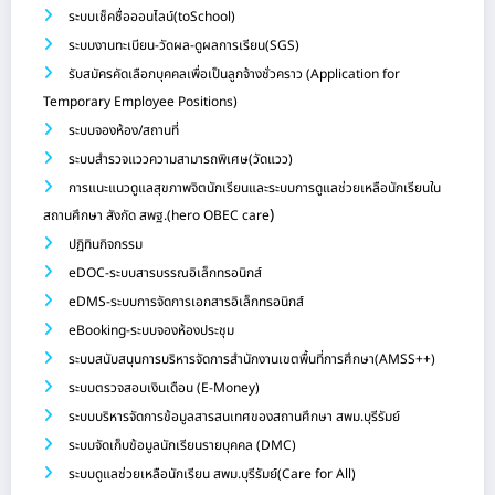
ระบบเช็คชื่อออนไลน์(toSchool)
ระบบงานทะเบียน-วัดผล-ดูผลการเรียน(SGS)
รับสมัครคัดเลือกบุคคลเพื่อเป็นลูกจ้างชั่วคราว (Application for
Temporary Employee Positions)
ระบบจองห้อง/สถานที่
ระบบสำรวจแววความสามารถพิเศษ(วัดแวว)
การแนะแนวดูแลสุขภาพจิตนักเรียนและระบบการดูแลช่วยเหลือนักเรียนใน
)
สถานศึกษา สังกัด สพฐ.(hero OBEC care
ปฏิทินกิจกรรม
eDOC-ระบบสารบรรณอิเล็กทรอนิกส์
eDMS-ระบบการจัดการเอกสารอิเล็กทรอนิกส์
eBooking-ระบบจองห้องประชุม
ระบบสนับสนุนการบริหารจัดการสำนักงานเขตพื้นที่การศึกษา(AMSS++)
ระบบตรวจสอบเงินเดือน (E-Money)
ระบบบริหารจัดการข้อมูลสารสนเทศของสถานศึกษา สพม.บุรีรัมย์
ระบบจัดเก็บข้อมูลนักเรียนรายบุคคล (DMC)
ระบบดูแลช่วยเหลือนักเรียน สพม.บุรีรัมย์(Care for All)