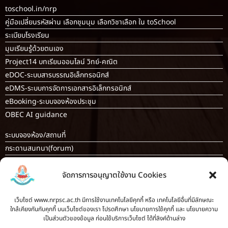
toschool.in/nrp
คู่มือเปลี่ยนรหัสผ่าน เลือกชุมนุม เลือกวิชาเลือก ใน toSchool
ระเบียบโรงเรียน
มุมเรียนรู้ด้วยตนเอง
Project14 บทเรียนออนไลน์ วิทย์-คณิต
eDOC-ระบบสารบรรณอิเล็กทรอนิกส์
eDMS-ระบบการจัดการเอกสารอิเล็กทรอนิกส์
eBooking-ระบบจองห้องประชุม
OBEC AI guidance
ระบบจองห้อง/สถานที่
กระดานสนทนา(forum)
ขออนุญาตออกนอกโรงเรียน
จัดการการอนุญาตใช้งาน Cookies
ระบบส่งแผนการสอนออนไลน์
ระบบนิเทศการจัดการเรียนการสอน
เว็บไซต์ www.nrpsc.ac.th มีการใช้งานเทคโนโลยีคุกกี้ หรือ เทคโนโลยีอื่นที่มีลักษณะ
บันทึกข้อมูลเกียรติบัตร/รายงานการอบรม
ใกล้เคียงกันกับคุกกี้ บนเว็บไซต์ของเรา โปรดศึกษา นโยบายการใช้คุกกี้ และ นโยบายความ
ทะเบียนคำสั่ง
เป็นส่วนตัวของข้อมูล ก่อนใช้บริการเว็บไซต์ ได้ที่ลิงค์ด้านล่าง
ระบบเช็คนักเรียนมาสายออนไลน์