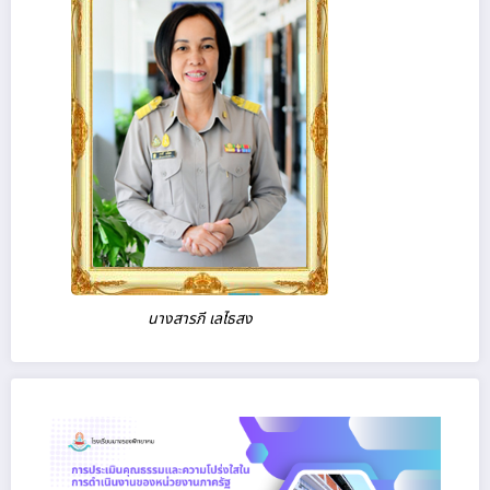
นางสารภี เลไธสง