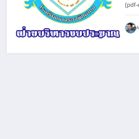
[pdf
A