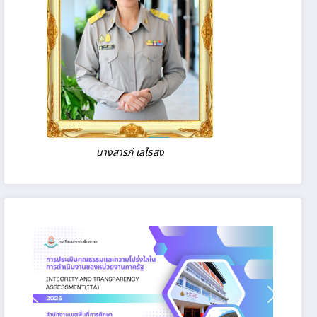
นางสารภี เลไธสง