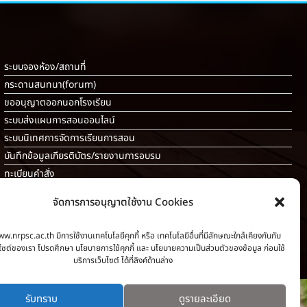
ระบบจองห้อง/สถานที่
กระดานสนทนา(forum)
ขออนุญาตออกนอกโรงเรียน
ระบบส่งแผนการสอนออนไลน์
ระบบนิเทศการจัดการเรียนการสอน
บันทึกข้อมูลเกียรติบัตร/รายงานการอบรม
ทะเบียนคำสั่ง
ระบบเช็คนักเรียนมาสายออนไลน์
จัดการการอนุญาตใช้งาน Cookies
สำหรับครู [
ลากิจส่วนตัว/ลาป่วย/ไปราชการ
]
ww.nrpsc.ac.th มีการใช้งานเทคโนโลยีคุกกี้ หรือ เทคโนโลยีอื่นที่มีลักษณะใกล้เคียงกันกับ
็บไซต์ของเรา โปรดศึกษา นโยบายการใช้คุกกี้ และ นโยบายความเป็นส่วนตัวของข้อมูล ก่อนใช้
บริการเว็บไซต์ ได้ที่ลิงค์ด้านล่าง
รับทราบ
ดูรายละเอียด