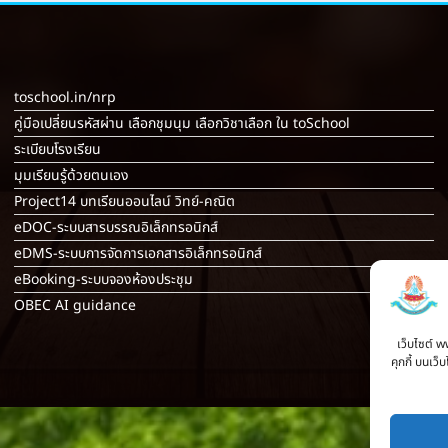
toschool.in/nrp
คู่มือเปลี่ยนรหัสผ่าน เลือกชุมนุม เลือกวิชาเลือก ใน toSchool
ระเบียบโรงเรียน
มุมเรียนรู้ด้วยตนเอง
Project14 บทเรียนออนไลน์ วิทย์-คณิต
eDOC-ระบบสารบรรณอิเล็กทรอนิกส์
eDMS-ระบบการจัดการเอกสารอิเล็กทรอนิกส์
eBooking-ระบบจองห้องประชุม
OBEC AI guidance
เว็บไซต์ w
คุกกี้ บนเว