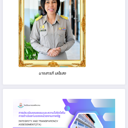
นางสารภี เลไธสง