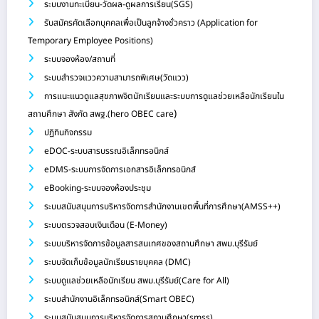
ระบบงานทะเบียน-วัดผล-ดูผลการเรียน(SGS)
รับสมัครคัดเลือกบุคคลเพื่อเป็นลูกจ้างชั่วคราว (Application for
Temporary Employee Positions)
ระบบจองห้อง/สถานที่
ระบบสำรวจแววความสามารถพิเศษ(วัดแวว)
การแนะแนวดูแลสุขภาพจิตนักเรียนและระบบการดูแลช่วยเหลือนักเรียนใน
)
สถานศึกษา สังกัด สพฐ.(hero OBEC care
ปฏิทินกิจกรรม
eDOC-ระบบสารบรรณอิเล็กทรอนิกส์
eDMS-ระบบการจัดการเอกสารอิเล็กทรอนิกส์
eBooking-ระบบจองห้องประชุม
ระบบสนับสนุนการบริหารจัดการสำนักงานเขตพื้นที่การศึกษา(AMSS++)
ระบบตรวจสอบเงินเดือน (E-Money)
ระบบบริหารจัดการข้อมูลสารสนเทศของสถานศึกษา สพม.บุรีรัมย์
ระบบจัดเก็บข้อมูลนักเรียนรายบุคคล (DMC)
ระบบดูแลช่วยเหลือนักเรียน สพม.บุรีรัมย์(Care for All)
ระบบสำนักงานอิเล็กทรอนิกส์(Smart OBEC)
ระบบสนับสนุนการบริหารจัดการสถานศึกษา(smss)