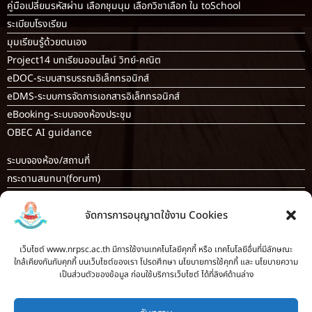
คู่มือเปลี่ยนรหัสผ่าน เลือกชุมนุม เลือกวิชาเลือก ใน toSchool
ระเบียบโรงเรียน
มุมเรียนรู้ด้วยตนเอง
Project14 บทเรียนออนไลน์ วิทย์-คณิต
eDOC-ระบบสารบรรณอิเล็กทรอนิกส์
eDMS-ระบบการจัดการเอกสารอิเล็กทรอนิกส์
eBooking-ระบบจองห้องประชุม
OBEC AI guidance
ระบบจองห้อง/สถานที่
กระดานสนทนา(forum)
ขออนุญาตออกนอกโรงเรียน
จัดการการอนุญาตใช้งาน Cookies
ระบบส่งแผนการสอนออนไลน์
ระบบนิเทศการจัดการเรียนการสอน
เว็บไซต์ www.nrpsc.ac.th มีการใช้งานเทคโนโลยีคุกกี้ หรือ เทคโนโลยีอื่นที่มีลักษณะ
บันทึกข้อมูลเกียรติบัตร/รายงานการอบรม
ใกล้เคียงกันกับคุกกี้ บนเว็บไซต์ของเรา โปรดศึกษา นโยบายการใช้คุกกี้ และ นโยบายความ
ทะเบียนคำสั่ง
เป็นส่วนตัวของข้อมูล ก่อนใช้บริการเว็บไซต์ ได้ที่ลิงค์ด้านล่าง
ระบบเช็คนักเรียนมาสายออนไลน์
สำหรับครู [
ลากิจส่วนตัว/ลาป่วย/ไปราชการ
]