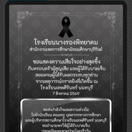
กลุ่มงานบริหารวิชาการ
ระบบเช็คชื่อออนไลน์(toSchool)
ระบบงานทะเบียน-วัดผล-ดูผลการเรียน(SGS)
รับสมัครคัดเลือกบุคคลเพื่อเป็นลูกจ้างชั่วคราว (Application for
Temporary Employee Positions)
ระบบจองห้อง/สถานที่
ระบบสำรวจแววความสามารถพิเศษ(วัดแวว)
การแนะแนวดูแลสุขภาพจิตนักเรียนและระบบการดูแลช่วยเหลือนักเรียนใน
)
สถานศึกษา สังกัด สพฐ.(hero OBEC care
ปฏิทินกิจกรรม
eDOC-ระบบสารบรรณอิเล็กทรอนิกส์
eDMS-ระบบการจัดการเอกสารอิเล็กทรอนิกส์
eBooking-ระบบจองห้องประชุม
ระบบสนับสนุนการบริหารจัดการสำนักงานเขตพื้นที่การศึกษา(AMSS++)
ระบบตรวจสอบเงินเดือน (E-Money)
ระบบบริหารจัดการข้อมูลสารสนเทศของสถานศึกษา สพม.บุรีรัมย์