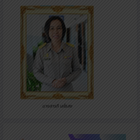
นางสารภี เลไธสง