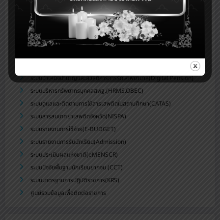
ระบบจัดเก็บข้อมูลนักเรียนรายบุคคล (DMC)
ระบบดูแลช่วยเหลือนักเรียน สพม.บุรีรัมย์(Care for All)
ระบบสำนักงานอิเล็กทรอนิกส์(Smart OBEC)
ระบบสนับสนุนการบริหารจัดการสถานศึกษา(smss)
ระบบส่งข่าวประชาสัมพันธ์สพม.บร.
ระบบสารสนเทศทางการศึกษาพิเศษและการศึกษาสงเคราะห์(SET)
ระบบบำเหน็จบำนาญและสวัสดิการการรักษาพยาบาล(Digital Pension)
ระบบบริหารทรัพยากรบุคคลสพฐ.(HRMS.OBEC)
ระบบดูแลและติดตามการใช้สารเสพติดในสถานศึกษา(CATAS)
ระบบสารสนเทศยาเสพติดจังหวัด(NISPA)
ระบบรายงานการใช้จ่าย(E-BUDGET)
ระบบรายงานการรับนักเรียน(Admission)
ระบบประเมินผลแห่งชาติ(eMENSCR)
ระบบปัจจัยพื้นฐานนักเรียนยากจน (CCT)
ระบบมาตรฐานการปฏิบัติราชการ(KRS)
ศูนย์รวมข้อมูลเพื่อติดต่อราชการ