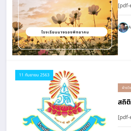
[pdf
A
11 กันยายน 2563
ฝ่ายวิ
สถิต
[pdf