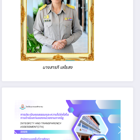
นางสารภี เลไธสง