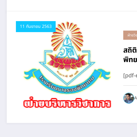
11 กันยายน 2563
ฝ่ายวิ
สถิต
พิท
[pdf
A