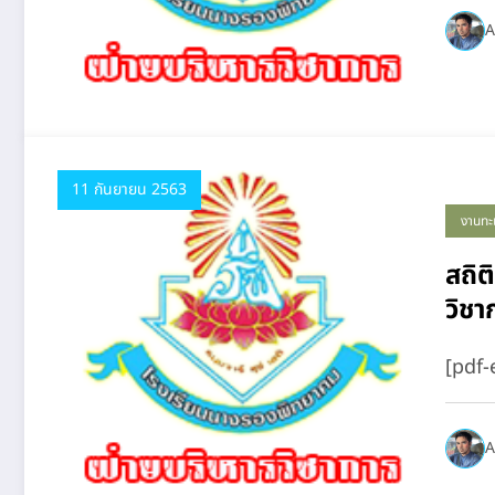
A
11 กันยายน 2563
งานทะ
สถิต
วิชา
[pdf
A