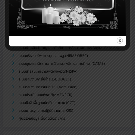
ระบบจัดเก็บข้อมูลนักเรียนรายบุคคล (DMC)
ระบบดูแลช่วยเหลือนักเรียน สพม.บุรีรัมย์(Care for All)
ระบบสำนักงานอิเล็กทรอนิกส์(Smart OBEC)
ระบบสนับสนุนการบริหารจัดการสถานศึกษา(smss)
ระบบส่งข่าวประชาสัมพันธ์สพม.บร.
ระบบสารสนเทศทางการศึกษาพิเศษและการศึกษาสงเคราะห์(SET)
ระบบบำเหน็จบำนาญและสวัสดิการการรักษาพยาบาล(Digital Pension)
ระบบบริหารทรัพยากรบุคคลสพฐ.(HRMS.OBEC)
ระบบดูแลและติดตามการใช้สารเสพติดในสถานศึกษา(CATAS)
ระบบสารสนเทศยาเสพติดจังหวัด(NISPA)
ระบบรายงานการใช้จ่าย(E-BUDGET)
ระบบรายงานการรับนักเรียน(Admission)
ระบบประเมินผลแห่งชาติ(eMENSCR)
ระบบปัจจัยพื้นฐานนักเรียนยากจน (CCT)
ระบบมาตรฐานการปฏิบัติราชการ(KRS)
ศูนย์รวมข้อมูลเพื่อติดต่อราชการ