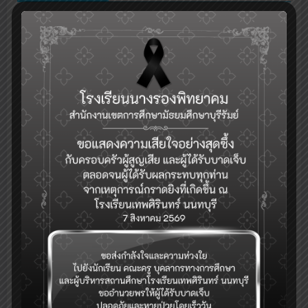
กลุ่มงานบริหารวิชาการ
ระบบเช็คชื่อออนไลน์(toSchool)
ระบบงานทะเบียน-วัดผล-ดูผลการเรียน(SGS)
รับสมัครคัดเลือกบุคคลเพื่อเป็นลูกจ้างชั่วคราว (Application for
Temporary Employee Positions)
ระบบจองห้อง/สถานที่
ระบบสำรวจแววความสามารถพิเศษ(วัดแวว)
การแนะแนวดูแลสุขภาพจิตนักเรียนและระบบการดูแลช่วยเหลือนักเรียนใน
)
สถานศึกษา สังกัด สพฐ.(hero OBEC care
ปฏิทินกิจกรรม
eDOC-ระบบสารบรรณอิเล็กทรอนิกส์
eDMS-ระบบการจัดการเอกสารอิเล็กทรอนิกส์
eBooking-ระบบจองห้องประชุม
ระบบสนับสนุนการบริหารจัดการสำนักงานเขตพื้นที่การศึกษา(AMSS++)
ระบบตรวจสอบเงินเดือน (E-Money)
ระบบบริหารจัดการข้อมูลสารสนเทศของสถานศึกษา สพม.บุรีรัมย์