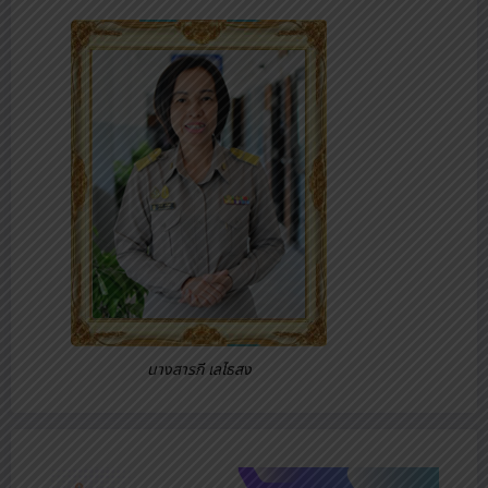
นางสารภี เลไธสง