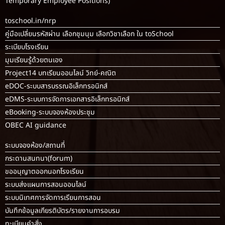
Temporary Employee Positions)
toschool.in/nrp
คู่มือเปลี่ยนรหัสผ่าน เลือกชุมนุม เลือกวิชาเลือก ใน toSchool
ระเบียบโรงเรียน
มุมเรียนรู้ด้วยตนเอง
Project14 บทเรียนออนไลน์ วิทย์-คณิต
eDOC-ระบบสารบรรณอิเล็กทรอนิกส์
eDMS-ระบบการจัดการเอกสารอิเล็กทรอนิกส์
eBooking-ระบบจองห้องประชุม
OBEC AI guidance
ระบบจองห้อง/สถานที่
กระดานสนทนา(forum)
ขออนุญาตออกนอกโรงเรียน
ระบบส่งแผนการสอนออนไลน์
ระบบนิเทศการจัดการเรียนการสอน
บันทึกข้อมูลเกียรติบัตร/รายงานการอบรม
ทะเบียนคำสั่ง