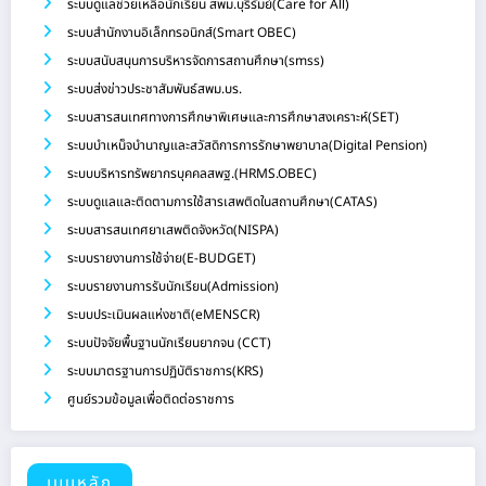
ระบบดูแลช่วยเหลือนักเรียน สพม.บุรีรัมย์(Care for All)
ระบบสำนักงานอิเล็กทรอนิกส์(Smart OBEC)
ระบบสนับสนุนการบริหารจัดการสถานศึกษา(smss)
ระบบส่งข่าวประชาสัมพันธ์สพม.บร.
ระบบสารสนเทศทางการศึกษาพิเศษและการศึกษาสงเคราะห์(SET)
ระบบบำเหน็จบำนาญและสวัสดิการการรักษาพยาบาล(Digital Pension)
ระบบบริหารทรัพยากรบุคคลสพฐ.(HRMS.OBEC)
ระบบดูแลและติดตามการใช้สารเสพติดในสถานศึกษา(CATAS)
ระบบสารสนเทศยาเสพติดจังหวัด(NISPA)
ระบบรายงานการใช้จ่าย(E-BUDGET)
ระบบรายงานการรับนักเรียน(Admission)
ระบบประเมินผลแห่งชาติ(eMENSCR)
ระบบปัจจัยพื้นฐานนักเรียนยากจน (CCT)
ระบบมาตรฐานการปฏิบัติราชการ(KRS)
ศูนย์รวมข้อมูลเพื่อติดต่อราชการ
เมนูหลัก