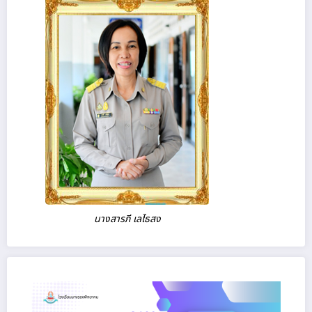
นางสารภี เลไธสง