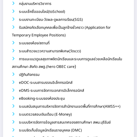
กลุ่มงานบริหารวิชาการ
ระบบเช็คชื่อออนไลน์(toSchool)
ระบบงานทะเบียน-วัดผล-ดูผลการเรียน(SGS)
รับสมัครคัดเลือกบุคคลเพื่อเป็นลูกจ้างชั่วคราว (Application for
Temporary Employee Positions)
ระบบจองห้อง/สถานที่
ระบบสำรวจแววความสามารถพิเศษ(วัดแวว)
การแนะแนวดูแลสุขภาพจิตนักเรียนและระบบการดูแลช่วยเหลือนักเรียนใน
)
สถานศึกษา สังกัด สพฐ.(hero OBEC care
ปฏิทินกิจกรรม
eDOC-ระบบสารบรรณอิเล็กทรอนิกส์
eDMS-ระบบการจัดการเอกสารอิเล็กทรอนิกส์
eBooking-ระบบจองห้องประชุม
ระบบสนับสนุนการบริหารจัดการสำนักงานเขตพื้นที่การศึกษา(AMSS++)
ระบบตรวจสอบเงินเดือน (E-Money)
ระบบบริหารจัดการข้อมูลสารสนเทศของสถานศึกษา สพม.บุรีรัมย์
ระบบจัดเก็บข้อมูลนักเรียนรายบุคคล (DMC)