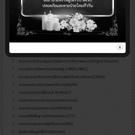
ระบบบริหารจัดการข้อมูลสารสนเทศของสถานศึกษา สพม.บุรีรัมย์
ระบบจัดเก็บข้อมูลนักเรียนรายบุคคล (DMC)
ระบบดูแลช่วยเหลือนักเรียน สพม.บุรีรัมย์(Care for All)
ระบบสำนักงานอิเล็กทรอนิกส์(Smart OBEC)
ระบบสนับสนุนการบริหารจัดการสถานศึกษา(smss)
ระบบส่งข่าวประชาสัมพันธ์สพม.บร.
ระบบสารสนเทศทางการศึกษาพิเศษและการศึกษาสงเคราะห์(SET)
ระบบบำเหน็จบำนาญและสวัสดิการการรักษาพยาบาล(Digital Pension)
ระบบบริหารทรัพยากรบุคคลสพฐ.(HRMS.OBEC)
ระบบดูแลและติดตามการใช้สารเสพติดในสถานศึกษา(CATAS)
ระบบสารสนเทศยาเสพติดจังหวัด(NISPA)
ระบบรายงานการใช้จ่าย(E-BUDGET)
ระบบรายงานการรับนักเรียน(Admission)
ระบบประเมินผลแห่งชาติ(eMENSCR)
ระบบปัจจัยพื้นฐานนักเรียนยากจน (CCT)
ระบบมาตรฐานการปฏิบัติราชการ(KRS)
ศูนย์รวมข้อมูลเพื่อติดต่อราชการ