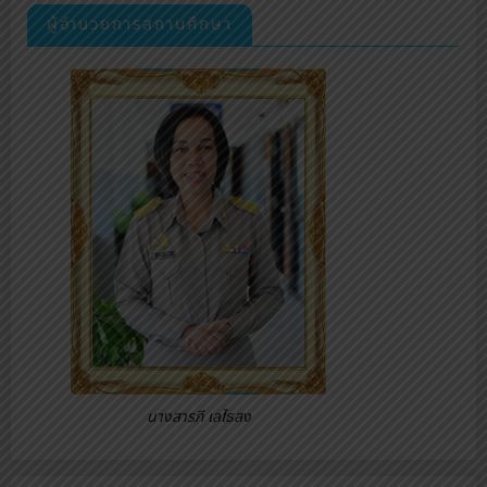
ผู้อำนวยการสถานศึกษา
นางสารภี เลไธสง