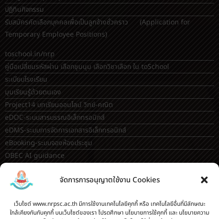
ปฏิทินกิจกรรม
รับสมัครคัดเลือกบุคคลเพื่อเป็นลูกจ้างชั่วคราว (Application for
Temporary Employee Positions)
toschool.in/nrp
คู่มือเปลี่ยนรหัสผ่าน เลือกชุมนุม เลือกวิชาเลือก ใน toSchool
ระเบียบโรงเรียน
มุมเรียนรู้ด้วยตนเอง
Project14 บทเรียนออนไลน์ วิทย์-คณิต
eDOC-ระบบสารบรรณอิเล็กทรอนิกส์
eDMS-ระบบการจัดการเอกสารอิเล็กทรอนิกส์
eBooking-ระบบจองห้องประชุม
OBEC AI guidance
ระบบจองห้อง/สถานที่
จัดการการอนุญาตใช้งาน Cookies
กระดานสนทนา(forum)
ขออนุญาตออกนอกโรงเรียน
เว็บไซต์ www.nrpsc.ac.th มีการใช้งานเทคโนโลยีคุกกี้ หรือ เทคโนโลยีอื่นที่มีลักษณะ
ระบบส่งแผนการสอนออนไลน์
ใกล้เคียงกันกับคุกกี้ บนเว็บไซต์ของเรา โปรดศึกษา นโยบายการใช้คุกกี้ และ นโยบายความ