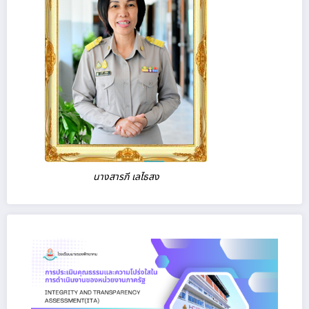
นางสารภี เลไธสง