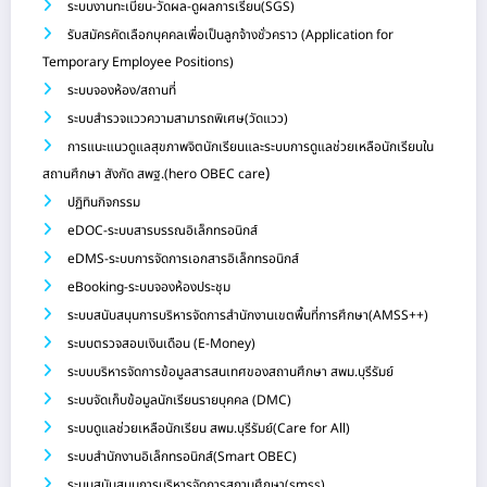
ระบบงานทะเบียน-วัดผล-ดูผลการเรียน(SGS)
รับสมัครคัดเลือกบุคคลเพื่อเป็นลูกจ้างชั่วคราว (Application for
Temporary Employee Positions)
ระบบจองห้อง/สถานที่
ระบบสำรวจแววความสามารถพิเศษ(วัดแวว)
การแนะแนวดูแลสุขภาพจิตนักเรียนและระบบการดูแลช่วยเหลือนักเรียนใน
)
สถานศึกษา สังกัด สพฐ.(hero OBEC care
ปฏิทินกิจกรรม
eDOC-ระบบสารบรรณอิเล็กทรอนิกส์
eDMS-ระบบการจัดการเอกสารอิเล็กทรอนิกส์
eBooking-ระบบจองห้องประชุม
ระบบสนับสนุนการบริหารจัดการสำนักงานเขตพื้นที่การศึกษา(AMSS++)
ระบบตรวจสอบเงินเดือน (E-Money)
ระบบบริหารจัดการข้อมูลสารสนเทศของสถานศึกษา สพม.บุรีรัมย์
ระบบจัดเก็บข้อมูลนักเรียนรายบุคคล (DMC)
ระบบดูแลช่วยเหลือนักเรียน สพม.บุรีรัมย์(Care for All)
ระบบสำนักงานอิเล็กทรอนิกส์(Smart OBEC)
ระบบสนับสนุนการบริหารจัดการสถานศึกษา(smss)