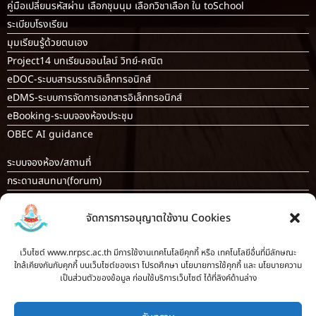
คู่มือเปลี่ยนรหัสผ่าน เลือกชุมนุม เลือกวิชาเลือก ใน toSchool
ระเบียบโรงเรียน
มุมเรียนรู้ด้วยตนเอง
Project14 บทเรียนออนไลน์ วิทย์-คณิต
eDOC-ระบบสารบรรณอิเล็กทรอนิกส์
eDMS-ระบบการจัดการเอกสารอิเล็กทรอนิกส์
eBooking-ระบบจองห้องประชุม
OBEC AI guidance
ระบบจองห้อง/สถานที่
กระดานสนทนา(forum)
ขออนุญาตออกนอกโรงเรียน
จัดการการอนุญาตใช้งาน Cookies
ระบบส่งแผนการสอนออนไลน์
ระบบนิเทศการจัดการเรียนการสอน
เว็บไซต์ www.nrpsc.ac.th มีการใช้งานเทคโนโลยีคุกกี้ หรือ เทคโนโลยีอื่นที่มีลักษณะ
บันทึกข้อมูลเกียรติบัตร/รายงานการอบรม
ใกล้เคียงกันกับคุกกี้ บนเว็บไซต์ของเรา โปรดศึกษา นโยบายการใช้คุกกี้ และ นโยบายความ
ทะเบียนคำสั่ง
เป็นส่วนตัวของข้อมูล ก่อนใช้บริการเว็บไซต์ ได้ที่ลิงค์ด้านล่าง
ระบบเช็คนักเรียนมาสายออนไลน์
สำหรับครู [
ลากิจส่วนตัว/ลาป่วย/ไปราชการ
]