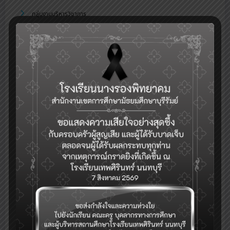
กลุ่มงานบริหารวิชาการ
ระบบเช็คชื่อออนไลน์(toSchool)
ระบบงานทะเบียน-วัดผล-ดูผลการเรียน(SGS)
รับสมัครคัดเลือกบุคคลเพื่อเป็นลูกจ้างชั่วคราว (Application for
Temporary Employee Positions)
ระบบจองห้อง/สถานที่
ระบบสำรวจแววความสามารถพิเศษ(วัดแวว)
การแนะแนวดูแลสุขภาพจิตนักเรียนและระบบการดูแลช่วยเหลือนักเรียนใน
)
สถานศึกษา สังกัด สพฐ.(hero OBEC care
ปฏิทินกิจกรรม
eDOC-ระบบสารบรรณอิเล็กทรอนิกส์
eDMS-ระบบการจัดการเอกสารอิเล็กทรอนิกส์
eBooking-ระบบจองห้องประชุม
ระบบสนับสนุนการบริหารจัดการสำนักงานเขตพื้นที่การศึกษา(AMSS++)
ระบบตรวจสอบเงินเดือน (E-Money)
ระบบบริหารจัดการข้อมูลสารสนเทศของสถานศึกษา สพม.บุรีรัมย์
ระบบจัดเก็บข้อมูลนักเรียนรายบุคคล (DMC)