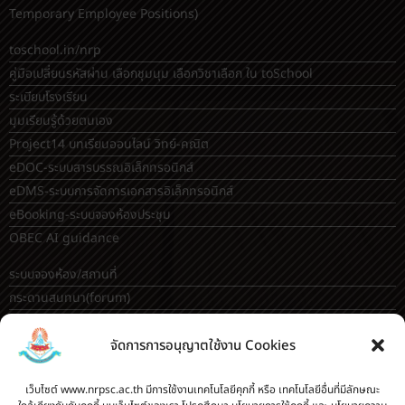
Temporary Employee Positions)
toschool.in/nrp
คู่มือเปลี่ยนรหัสผ่าน เลือกชุมนุม เลือกวิชาเลือก ใน toSchool
ระเบียบโรงเรียน
มุมเรียนรู้ด้วยตนเอง
Project14 บทเรียนออนไลน์ วิทย์-คณิต
eDOC-ระบบสารบรรณอิเล็กทรอนิกส์
eDMS-ระบบการจัดการเอกสารอิเล็กทรอนิกส์
eBooking-ระบบจองห้องประชุม
OBEC AI guidance
ระบบจองห้อง/สถานที่
กระดานสนทนา(forum)
ขออนุญาตออกนอกโรงเรียน
จัดการการอนุญาตใช้งาน Cookies
ระบบส่งแผนการสอนออนไลน์
ระบบนิเทศการจัดการเรียนการสอน
เว็บไซต์ www.nrpsc.ac.th มีการใช้งานเทคโนโลยีคุกกี้ หรือ เทคโนโลยีอื่นที่มีลักษณะ
บันทึกข้อมูลเกียรติบัตร/รายงานการอบรม