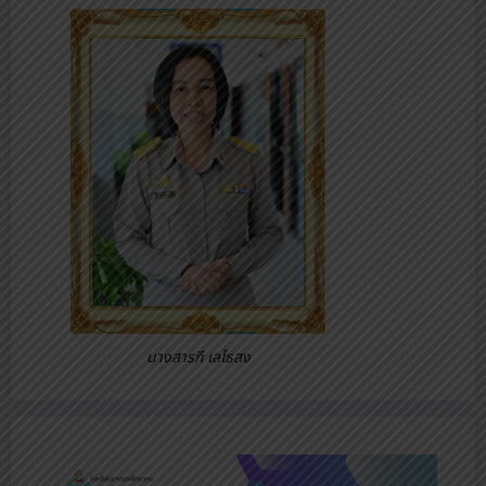
นางสารภี เลไธสง