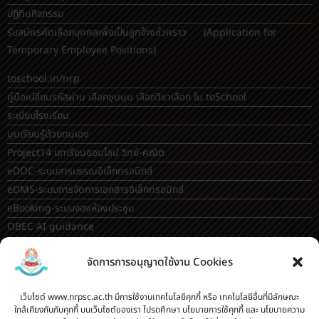
ปฏิทินกิจกรรม
รับสมัครคัดเลือกบุคคลเพื่อเป็นลูกจ้างชั่วคราว (Application for
Temporary Employee Positions)
toschool.in/nrp
คู่มือเปลี่ยนรหัสผ่าน เลือกชุมนุม เลือกวิชาเลือก ใน toSchool
ระเบียบโรงเรียน
มุมเรียนรู้ด้วยตนเอง
Project14 บทเรียนออนไลน์ วิทย์-คณิต
eDOC-ระบบสารบรรณอิเล็กทรอนิกส์
eDMS-ระบบการจัดการเอกสารอิเล็กทรอนิกส์
eBooking-ระบบจองห้องประชุม
OBEC AI guidance
ระบบจองห้อง/สถานที่
จัดการการอนุญาตใช้งาน Cookies
กระดานสนทนา(forum)
ขออนุญาตออกนอกโรงเรียน
เว็บไซต์ www.nrpsc.ac.th มีการใช้งานเทคโนโลยีคุกกี้ หรือ เทคโนโลยีอื่นที่มีลักษณะ
ระบบส่งแผนการสอนออนไลน์
ใกล้เคียงกันกับคุกกี้ บนเว็บไซต์ของเรา โปรดศึกษา นโยบายการใช้คุกกี้ และ นโยบายความ