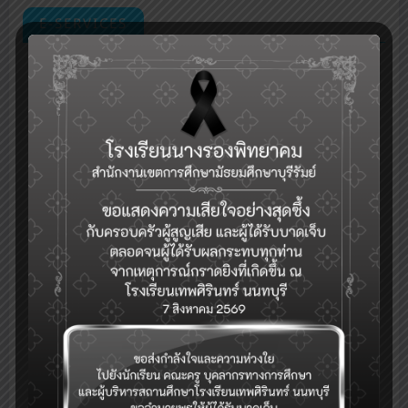
E-SERVICES
กลุ่มงานบริหารวิชาการ
ระบบเช็คชื่อออนไลน์(toSchool)
ระบบงานทะเบียน-วัดผล-ดูผลการเรียน(SGS)
รับสมัครคัดเลือกบุคคลเพื่อเป็นลูกจ้างชั่วคราว (Application for
Temporary Employee Positions)
ระบบจองห้อง/สถานที่
ระบบสำรวจแววความสามารถพิเศษ(วัดแวว)
การแนะแนวดูแลสุขภาพจิตนักเรียนและระบบการดูแลช่วยเหลือนักเรียนใน
)
สถานศึกษา สังกัด สพฐ.(hero OBEC care
ปฏิทินกิจกรรม
eDOC-ระบบสารบรรณอิเล็กทรอนิกส์
eDMS-ระบบการจัดการเอกสารอิเล็กทรอนิกส์
eBooking-ระบบจองห้องประชุม
ระบบสนับสนุนการบริหารจัดการสำนักงานเขตพื้นที่การศึกษา(AMSS++)
ระบบตรวจสอบเงินเดือน (E-Money)