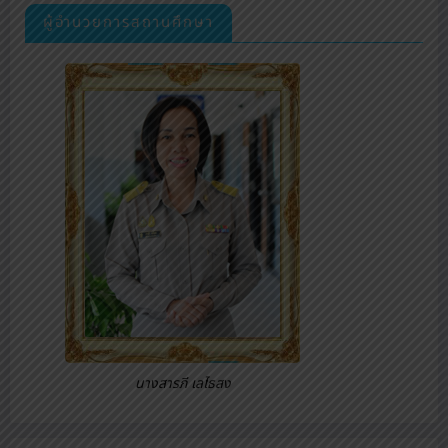
ผู้อำนวยการสถานศึกษา
นางสารภี เลไธสง