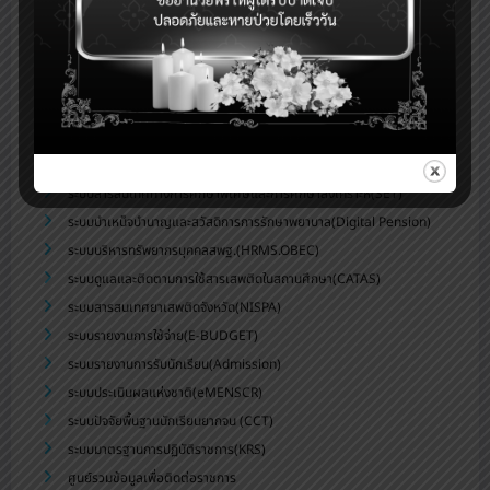
ระบบบริหารจัดการข้อมูลสารสนเทศของสถานศึกษา สพม.บุรีรัมย์
ระบบจัดเก็บข้อมูลนักเรียนรายบุคคล (DMC)
ระบบดูแลช่วยเหลือนักเรียน สพม.บุรีรัมย์(Care for All)
ระบบสำนักงานอิเล็กทรอนิกส์(Smart OBEC)
ระบบสนับสนุนการบริหารจัดการสถานศึกษา(smss)
ระบบส่งข่าวประชาสัมพันธ์สพม.บร.
ระบบสารสนเทศทางการศึกษาพิเศษและการศึกษาสงเคราะห์(SET)
ระบบบำเหน็จบำนาญและสวัสดิการการรักษาพยาบาล(Digital Pension)
ระบบบริหารทรัพยากรบุคคลสพฐ.(HRMS.OBEC)
ระบบดูแลและติดตามการใช้สารเสพติดในสถานศึกษา(CATAS)
ระบบสารสนเทศยาเสพติดจังหวัด(NISPA)
ระบบรายงานการใช้จ่าย(E-BUDGET)
ระบบรายงานการรับนักเรียน(Admission)
ระบบประเมินผลแห่งชาติ(eMENSCR)
ระบบปัจจัยพื้นฐานนักเรียนยากจน (CCT)
ระบบมาตรฐานการปฏิบัติราชการ(KRS)
ศูนย์รวมข้อมูลเพื่อติดต่อราชการ