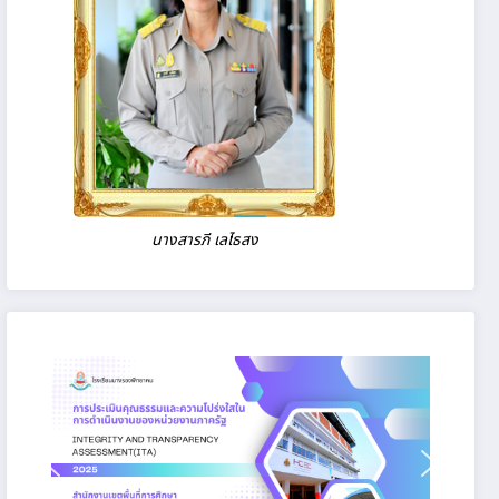
นางสารภี เลไธสง