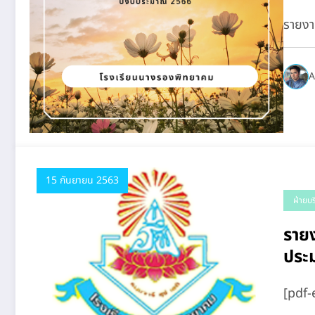
รายงา
A
15 กันยายน 2563
ฝ่ายบ
รายง
ประ
[pdf