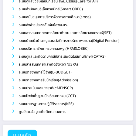
ระบบดูแลช่วยเหลือนักเรียน สพม.บุรีรัมย์(Care for All)
ระบบสำนักงานอิเล็กทรอนิกส์(Smart OBEC)
ระบบสนับสนุนการบริหารจัดการสถานศึกษา(smss)
ระบบส่งข่าวประชาสัมพันธ์สพม.บร.
ระบบสารสนเทศทางการศึกษาพิเศษและการศึกษาสงเคราะห์(SET)
ระบบบำเหน็จบำนาญและสวัสดิการการรักษาพยาบาล(Digital Pension)
ระบบบริหารทรัพยากรบุคคลสพฐ.(HRMS.OBEC)
ระบบดูแลและติดตามการใช้สารเสพติดในสถานศึกษา(CATAS)
ระบบสารสนเทศยาเสพติดจังหวัด(NISPA)
ระบบรายงานการใช้จ่าย(E-BUDGET)
ระบบรายงานการรับนักเรียน(Admission)
ระบบประเมินผลแห่งชาติ(eMENSCR)
ระบบปัจจัยพื้นฐานนักเรียนยากจน (CCT)
ระบบมาตรฐานการปฏิบัติราชการ(KRS)
ศูนย์รวมข้อมูลเพื่อติดต่อราชการ
เมนูหลัก