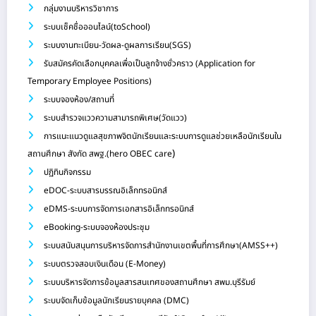
กลุ่มงานบริหารวิชาการ
ระบบเช็คชื่อออนไลน์(toSchool)
ระบบงานทะเบียน-วัดผล-ดูผลการเรียน(SGS)
รับสมัครคัดเลือกบุคคลเพื่อเป็นลูกจ้างชั่วคราว (Application for
Temporary Employee Positions)
ระบบจองห้อง/สถานที่
ระบบสำรวจแววความสามารถพิเศษ(วัดแวว)
การแนะแนวดูแลสุขภาพจิตนักเรียนและระบบการดูแลช่วยเหลือนักเรียนใน
)
สถานศึกษา สังกัด สพฐ.(hero OBEC care
ปฏิทินกิจกรรม
eDOC-ระบบสารบรรณอิเล็กทรอนิกส์
eDMS-ระบบการจัดการเอกสารอิเล็กทรอนิกส์
eBooking-ระบบจองห้องประชุม
ระบบสนับสนุนการบริหารจัดการสำนักงานเขตพื้นที่การศึกษา(AMSS++)
ระบบตรวจสอบเงินเดือน (E-Money)
ระบบบริหารจัดการข้อมูลสารสนเทศของสถานศึกษา สพม.บุรีรัมย์
ระบบจัดเก็บข้อมูลนักเรียนรายบุคคล (DMC)