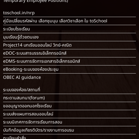
Temporary Employee Positions)
toschool.in/nrp
คู่มือเปลี่ยนรหัสผ่าน เลือกชุมนุม เลือกวิชาเลือก ใน toSchool
ระเบียบโรงเรียน
มุมเรียนรู้ด้วยตนเอง
Project14 บทเรียนออนไลน์ วิทย์-คณิต
eDOC-ระบบสารบรรณอิเล็กทรอนิกส์
eDMS-ระบบการจัดการเอกสารอิเล็กทรอนิกส์
eBooking-ระบบจองห้องประชุม
OBEC AI guidance
ระบบจองห้อง/สถานที่
กระดานสนทนา(forum)
ขออนุญาตออกนอกโรงเรียน
ระบบส่งแผนการสอนออนไลน์
ระบบนิเทศการจัดการเรียนการสอน
บันทึกข้อมูลเกียรติบัตร/รายงานการอบรม
ทะเบียนคำสั่ง