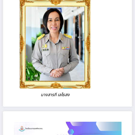
นางสารภี เลไธสง