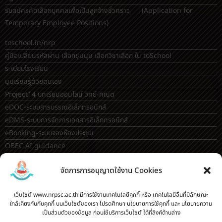
รับสมัครคัดเลือกบุคคลเพื่อเป็นลูกจ้างชั่วคราว (Application for
Temporary Employee Positions)
toschool.in/nrp
คู่มือเปลี่ยนรหัสผ่าน เลือกชุมนุม เลือกวิชาเลือก ใน toSchool
ระเบียบโรงเรียน
มุมเรียนรู้ด้วยตนเอง
Project14 บทเรียนออนไลน์ วิทย์-คณิต
eDOC-ระบบสารบรรณอิเล็กทรอนิกส์
eDMS-ระบบการจัดการเอกสารอิเล็กทรอนิกส์
eBooking-ระบบจองห้องประชุม
OBEC AI guidance
ระบบจองห้อง/สถานที่
จัดการการอนุญาตใช้งาน Cookies
กระดานสนทนา(forum)
ขออนุญาตออกนอกโรงเรียน
เว็บไซต์ www.nrpsc.ac.th มีการใช้งานเทคโนโลยีคุกกี้ หรือ เทคโนโลยีอื่นที่มีลักษณะ
ใกล้เคียงกันกับคุกกี้ บนเว็บไซต์ของเรา โปรดศึกษา นโยบายการใช้คุกกี้ และ นโยบายความ
ระบบส่งแผนการสอนออนไลน์
เป็นส่วนตัวของข้อมูล ก่อนใช้บริการเว็บไซต์ ได้ที่ลิงค์ด้านล่าง
ระบบนิเทศการจัดการเรียนการสอน