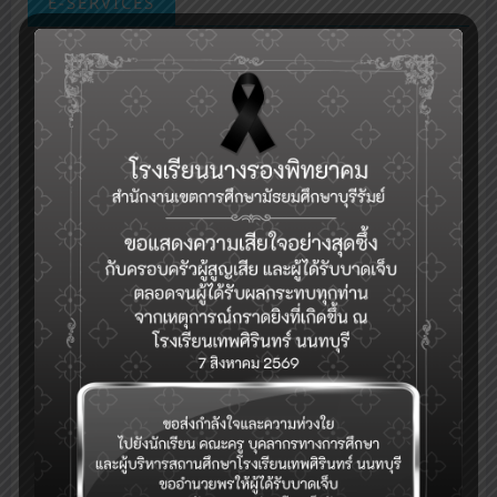
E-SERVICES
กลุ่มงานบริหารวิชาการ
ระบบเช็คชื่อออนไลน์(toSchool)
ระบบงานทะเบียน-วัดผล-ดูผลการเรียน(SGS)
รับสมัครคัดเลือกบุคคลเพื่อเป็นลูกจ้างชั่วคราว (Application for
Temporary Employee Positions)
ระบบจองห้อง/สถานที่
ระบบสำรวจแววความสามารถพิเศษ(วัดแวว)
การแนะแนวดูแลสุขภาพจิตนักเรียนและระบบการดูแลช่วยเหลือนักเรียนใน
)
สถานศึกษา สังกัด สพฐ.(hero OBEC care
ปฏิทินกิจกรรม
eDOC-ระบบสารบรรณอิเล็กทรอนิกส์
eDMS-ระบบการจัดการเอกสารอิเล็กทรอนิกส์
eBooking-ระบบจองห้องประชุม
ระบบสนับสนุนการบริหารจัดการสำนักงานเขตพื้นที่การศึกษา(AMSS++)
ระบบตรวจสอบเงินเดือน (E-Money)
ระบบบริหารจัดการข้อมูลสารสนเทศของสถานศึกษา สพม.บุรีรัมย์