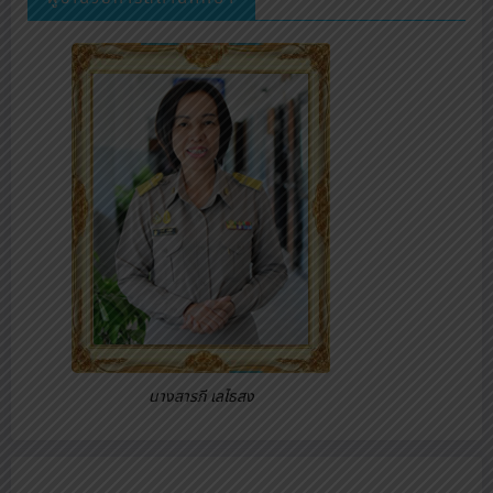
นางสารภี เลไธสง