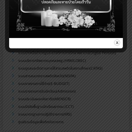
ระบบจัดเก็บข้อมูลนักเรียนรายบุคคล (DMC)
ระบบดูแลช่วยเหลือนักเรียน สพม.บุรีรัมย์(Care for All)
ระบบสำนักงานอิเล็กทรอนิกส์(Smart OBEC)
ระบบสนับสนุนการบริหารจัดการสถานศึกษา(smss)
ระบบส่งข่าวประชาสัมพันธ์สพม.บร.
ระบบสารสนเทศทางการศึกษาพิเศษและการศึกษาสงเคราะห์(SET)
ระบบบำเหน็จบำนาญและสวัสดิการการรักษาพยาบาล(Digital Pension)
ระบบบริหารทรัพยากรบุคคลสพฐ.(HRMS.OBEC)
ระบบดูแลและติดตามการใช้สารเสพติดในสถานศึกษา(CATAS)
ระบบสารสนเทศยาเสพติดจังหวัด(NISPA)
ระบบรายงานการใช้จ่าย(E-BUDGET)
ระบบรายงานการรับนักเรียน(Admission)
ระบบประเมินผลแห่งชาติ(eMENSCR)
ระบบปัจจัยพื้นฐานนักเรียนยากจน (CCT)
ระบบมาตรฐานการปฏิบัติราชการ(KRS)
ศูนย์รวมข้อมูลเพื่อติดต่อราชการ