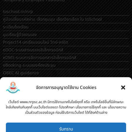
toschool.in/nrp
คู่มือเปลี่ยนรหัสผ่าน เลือกชุมนุม เลือกวิชาเลือก ใน toSchool
ระเบียบโรงเรียน
มุมเรียนรู้ด้วยตนเอง
Project14 บทเรียนออนไลน์ วิทย์-คณิต
eDOC-ระบบสารบรรณอิเล็กทรอนิกส์
eDMS-ระบบการจัดการเอกสารอิเล็กทรอนิกส์
eBooking-ระบบจองห้องประชุม
OBEC AI guidance
ระบบจองห้อง/สถานที่
จัดการการอนุญาตใช้งาน Cookies
กระดานสนทนา(forum)
ขออนุญาตออกนอกโรงเรียน
เว็บไซต์ www.nrpsc.ac.th มีการใช้งานเทคโนโลยีคุกกี้ หรือ เทคโนโลยีอื่นที่มีลักษณะ
ระบบส่งแผนการสอนออนไลน์
ใกล้เคียงกันกับคุกกี้ บนเว็บไซต์ของเรา โปรดศึกษา นโยบายการใช้คุกกี้ และ นโยบายความ
เป็นส่วนตัวของข้อมูล ก่อนใช้บริการเว็บไซต์ ได้ที่ลิงค์ด้านล่าง
ระบบนิเทศการจัดการเรียนการสอน
บันทึกข้อมูลเกียรติบัตร/รายงานการอบรม
รับทราบ
ทะเบียนคำสั่ง