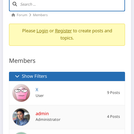
Forum
Members
Please
Login
or
Register
to create posts and
topics.
Members
Show Filters
X
9 Posts
User
admin
4 Posts
Administrator