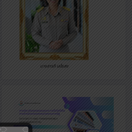
นางสารภี เลไธสง