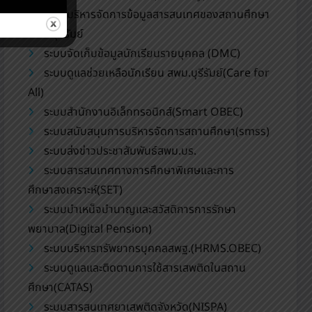
ระบบบริหารจัดการข้อมูลสารสนเทศของสถานศึกษา
สพม.บุรีรัมย์
ระบบจัดเก็บข้อมูลนักเรียนรายบุคคล (DMC)
ระบบดูแลช่วยเหลือนักเรียน สพม.บุรีรัมย์(Care for
All)
ระบบสำนักงานอิเล็กทรอนิกส์(Smart OBEC)
ระบบสนับสนุนการบริหารจัดการสถานศึกษา(smss)
ระบบส่งข่าวประชาสัมพันธ์สพม.บร.
ระบบสารสนเทศทางการศึกษาพิเศษและการ
ศึกษาสงเคราะห์(SET)
ระบบบำเหน็จบำนาญและสวัสดิการการรักษา
พยาบาล(Digital Pension)
ระบบบริหารทรัพยากรบุคคลสพฐ.(HRMS.OBEC)
ระบบดูแลและติดตามการใช้สารเสพติดในสถาน
ศึกษา(CATAS)
ระบบสารสนเทศยาเสพติดจังหวัด(NISPA)