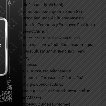
ระบบเช็คชื่อออนไลน์(toSchool)
ระบบงานทะเบียน-วัดผล-ดูผลการเรียน(SGS)
รับสมัครคัดเลือกบุคคลเพื่อเป็นลูกจ้างชั่วคราว
(Application for Temporary Employee Positions)
ระบบจองห้อง/สถานที่
ระบบสำรวจแววความสามารถพิเศษ(วัดแวว)
การแนะแนวดูแลสุขภาพจิตนักเรียนและระบบการดูแล
ช่วยเหลือนักเรียนในสถานศึกษา สังกัด สพฐ.(hero
OBEC care
)
ปฏิทินกิจกรรม
eDOC-ระบบสารบรรณอิเล็กทรอนิกส์
eDMS-ระบบการจัดการเอกสารอิเล็กทรอนิกส์
eBooking-ระบบจองห้องประชุม
ระบบสนับสนุนการบริหารจัดการสำนักงานเขตพื้นที่
การศึกษา(AMSS++)
ระบบตรวจสอบเงินเดือน (E-Money)