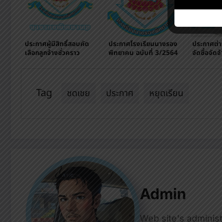
ประกาศผู้มีสิทธิ์สอบคัด
ประกาศโรงเรียนนางรอง
ประกาศต่าง
เลือกลูกจ้างชั่วคราว
พิทยาคม ฉบับที่ 3/2564
จัดซื้อจัด
ตำแหน่ง ครูอัตรา
พัสดุ
จ้าง(ภาษาจีน)
Tag
ชดเชย
ประกาศ
หยุดเรียน
Admin
Web site's administ