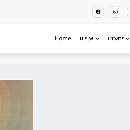
Home
น.ร.พ.
ข่าวสาร
าติ
Home
รอ