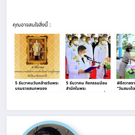
คุณอาจสนใจสิ่งนี้ :
5 ธันวาคมวันคล้ายวันพระ
5 ธันวาคม กิจกรรมน้อม
พิธีถวายรา
บรมราชสมภพของ
สำนึกในพระ
“วันสมเด็
พระบาทสมเด็จพระบรมชน
มหากรุณาธิคุณ อันหาที่สุด
เจ้า”
กาธิเบศร มหาภูมิพลอดุลย
มิได้
เดชมหาราช บรมนาถ
บพิตร