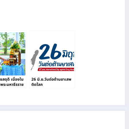
ชสดุดี เนื่องใน
26 มิ.ย.วันต่อต้านยาเสพ
จพระมหาธีรราช
ติดโลก