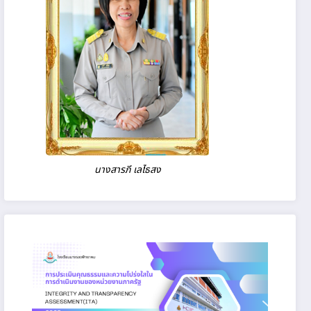
นางสารภี เลไธสง