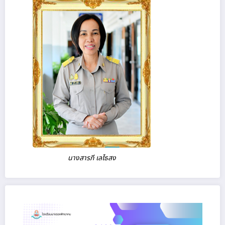
นางสารภี เลไธสง