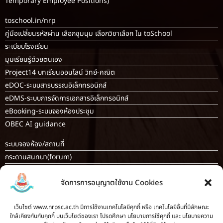
Temporary Employee Positions)
toschool.in/nrp
คู่มือเปลี่ยนรหัสผ่าน เลือกชุมนุม เลือกวิชาเลือก ใน toSchool
ระเบียบโรงเรียน
มุมเรียนรู้ด้วยตนเอง
Project14 บทเรียนออนไลน์ วิทย์-คณิต
eDOC-ระบบสารบรรณอิเล็กทรอนิกส์
eDMS-ระบบการจัดการเอกสารอิเล็กทรอนิกส์
eBooking-ระบบจองห้องประชุม
OBEC AI guidance
ระบบจองห้อง/สถานที่
กระดานสนทนา(forum)
ขออนุญาตออกนอกโรงเรียน
จัดการการอนุญาตใช้งาน Cookies
ระบบส่งแผนการสอนออนไลน์
ระบบนิเทศการจัดการเรียนการสอน
เว็บไซต์ www.nrpsc.ac.th มีการใช้งานเทคโนโลยีคุกกี้ หรือ เทคโนโลยีอื่นที่มีลักษณะ
บันทึกข้อมูลเกียรติบัตร/รายงานการอบรม
ใกล้เคียงกันกับคุกกี้ บนเว็บไซต์ของเรา โปรดศึกษา นโยบายการใช้คุกกี้ และ นโยบายความ
ทะเบียนคำสั่ง