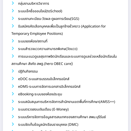
กลุ่มงานบริหารวิชาการ
ระบบเช็คชื่อออนไลน์(toSchool)
ระบบงานทะเบียน-วัดผล-ดูผลการเรียน(SGS)
รับสมัครคัดเลือกบุคคลเพื่อเป็นลูกจ้างชั่วคราว (Application for
Temporary Employee Positions)
ระบบจองห้อง/สถานที่
ระบบสำรวจแววความสามารถพิเศษ(วัดแวว)
การแนะแนวดูแลสุขภาพจิตนักเรียนและระบบการดูแลช่วยเหลือนักเรียนใน
)
สถานศึกษา สังกัด สพฐ.(hero OBEC care
ปฏิทินกิจกรรม
eDOC-ระบบสารบรรณอิเล็กทรอนิกส์
eDMS-ระบบการจัดการเอกสารอิเล็กทรอนิกส์
eBooking-ระบบจองห้องประชุม
ระบบสนับสนุนการบริหารจัดการสำนักงานเขตพื้นที่การศึกษา(AMSS++)
ระบบตรวจสอบเงินเดือน (E-Money)
ระบบบริหารจัดการข้อมูลสารสนเทศของสถานศึกษา สพม.บุรีรัมย์
ระบบจัดเก็บข้อมูลนักเรียนรายบุคคล (DMC)