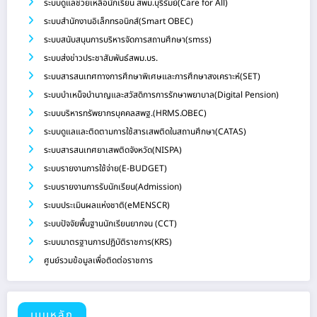
ระบบดูแลช่วยเหลือนักเรียน สพม.บุรีรัมย์(Care for All)
ระบบสำนักงานอิเล็กทรอนิกส์(Smart OBEC)
ระบบสนับสนุนการบริหารจัดการสถานศึกษา(smss)
ระบบส่งข่าวประชาสัมพันธ์สพม.บร.
ระบบสารสนเทศทางการศึกษาพิเศษและการศึกษาสงเคราะห์(SET)
ระบบบำเหน็จบำนาญและสวัสดิการการรักษาพยาบาล(Digital Pension)
ระบบบริหารทรัพยากรบุคคลสพฐ.(HRMS.OBEC)
ระบบดูแลและติดตามการใช้สารเสพติดในสถานศึกษา(CATAS)
ระบบสารสนเทศยาเสพติดจังหวัด(NISPA)
ระบบรายงานการใช้จ่าย(E-BUDGET)
ระบบรายงานการรับนักเรียน(Admission)
ระบบประเมินผลแห่งชาติ(eMENSCR)
ระบบปัจจัยพื้นฐานนักเรียนยากจน (CCT)
ระบบมาตรฐานการปฏิบัติราชการ(KRS)
ศูนย์รวมข้อมูลเพื่อติดต่อราชการ
เมนูหลัก