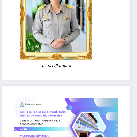
นางสารภี เลไธสง