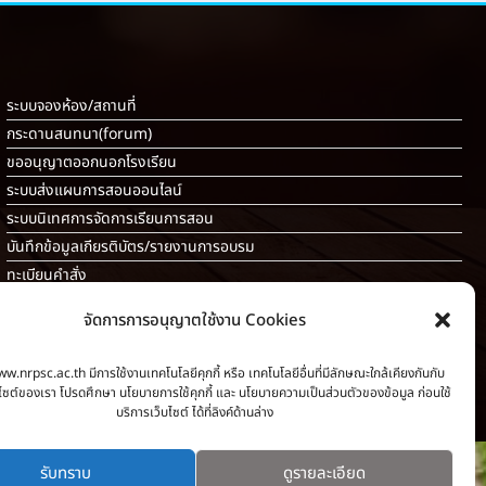
ระบบจองห้อง/สถานที่
กระดานสนทนา(forum)
ขออนุญาตออกนอกโรงเรียน
ระบบส่งแผนการสอนออนไลน์
ระบบนิเทศการจัดการเรียนการสอน
บันทึกข้อมูลเกียรติบัตร/รายงานการอบรม
ทะเบียนคำสั่ง
ระบบเช็คนักเรียนมาสายออนไลน์
จัดการการอนุญาตใช้งาน Cookies
สำหรับครู [
ลากิจส่วนตัว/ลาป่วย/ไปราชการ
]
ww.nrpsc.ac.th มีการใช้งานเทคโนโลยีคุกกี้ หรือ เทคโนโลยีอื่นที่มีลักษณะใกล้เคียงกันกับ
็บไซต์ของเรา โปรดศึกษา นโยบายการใช้คุกกี้ และ นโยบายความเป็นส่วนตัวของข้อมูล ก่อนใช้
บริการเว็บไซต์ ได้ที่ลิงค์ด้านล่าง
รับทราบ
ดูรายละเอียด