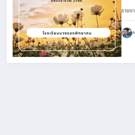
รายงา
A