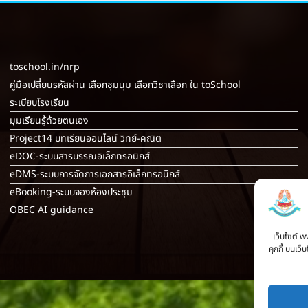
toschool.in/nrp
คู่มือเปลี่ยนรหัสผ่าน เลือกชุมนุม เลือกวิชาเลือก ใน toSchool
ระเบียบโรงเรียน
มุมเรียนรู้ด้วยตนเอง
Project14 บทเรียนออนไลน์ วิทย์-คณิต
eDOC-ระบบสารบรรณอิเล็กทรอนิกส์
eDMS-ระบบการจัดการเอกสารอิเล็กทรอนิกส์
eBooking-ระบบจองห้องประชุม
OBEC AI guidance
เว็บไซต์ w
คุกกี้ บนเว