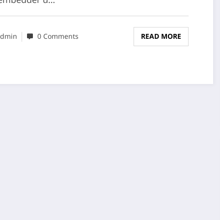
-embedder u…
dmin
0 Comments
READ MORE