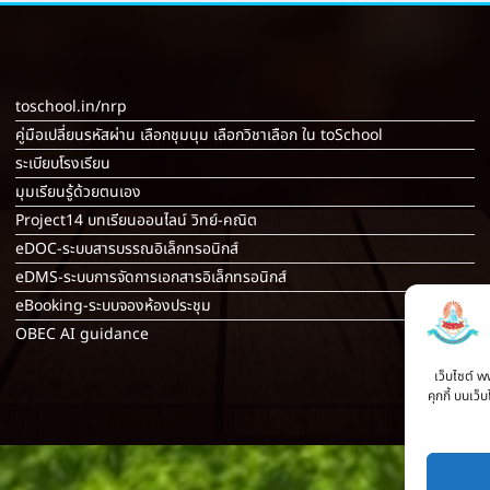
toschool.in/nrp
คู่มือเปลี่ยนรหัสผ่าน เลือกชุมนุม เลือกวิชาเลือก ใน toSchool
ระเบียบโรงเรียน
มุมเรียนรู้ด้วยตนเอง
Project14 บทเรียนออนไลน์ วิทย์-คณิต
eDOC-ระบบสารบรรณอิเล็กทรอนิกส์
eDMS-ระบบการจัดการเอกสารอิเล็กทรอนิกส์
eBooking-ระบบจองห้องประชุม
OBEC AI guidance
เว็บไซต์ w
คุกกี้ บนเว