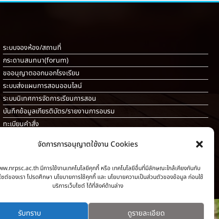
ระบบจองห้อง/สถานที่
กระดานสนทนา(forum)
ขออนุญาตออกนอกโรงเรียน
ระบบส่งแผนการสอนออนไลน์
ระบบนิเทศการจัดการเรียนการสอน
บันทึกข้อมูลเกียรติบัตร/รายงานการอบรม
ทะเบียนคำสั่ง
ระบบเช็คนักเรียนมาสายออนไลน์
จัดการการอนุญาตใช้งาน Cookies
สำหรับครู [
ลากิจส่วนตัว/ลาป่วย/ไปราชการ
]
ww.nrpsc.ac.th มีการใช้งานเทคโนโลยีคุกกี้ หรือ เทคโนโลยีอื่นที่มีลักษณะใกล้เคียงกันกับ
็บไซต์ของเรา โปรดศึกษา นโยบายการใช้คุกกี้ และ นโยบายความเป็นส่วนตัวของข้อมูล ก่อนใช้
บริการเว็บไซต์ ได้ที่ลิงค์ด้านล่าง
รับทราบ
ดูรายละเอียด