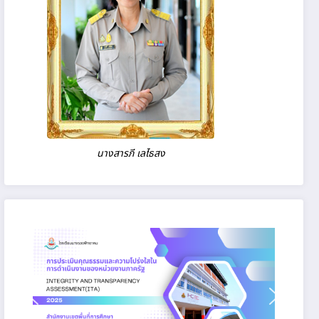
นางสารภี เลไธสง