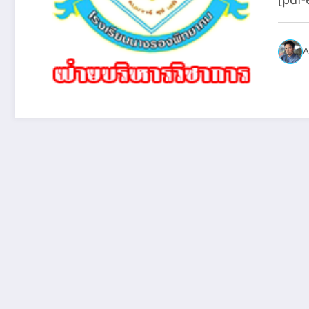
[pdf
A