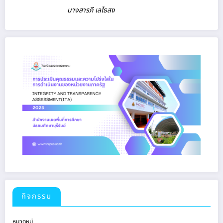
นางสารภี เลไธสง
กิจกรรม
หมวดหมู่