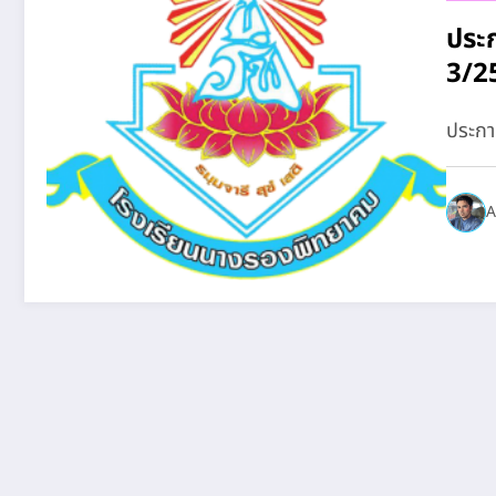
ประ
3/2
ประกา
A