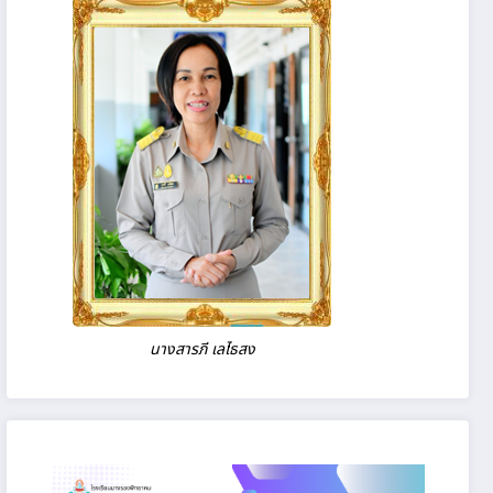
นางสารภี เลไธสง