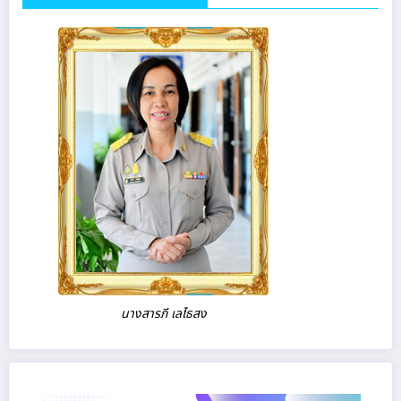
นางสารภี เลไธสง