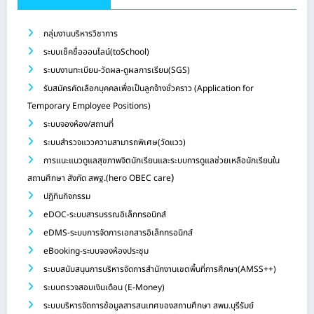
กลุ่มงานบริหารวิชาการ
ระบบเช็คชื่อออนไลน์(toSchool)
ระบบงานทะเบียน-วัดผล-ดูผลการเรียน(SGS)
รับสมัครคัดเลือกบุคคลเพื่อเป็นลูกจ้างชั่วคราว (Application for
Temporary Employee Positions)
ระบบจองห้อง/สถานที่
ระบบสำรวจแววความสามารถพิเศษ(วัดแวว)
การแนะแนวดูแลสุขภาพจิตนักเรียนและระบบการดูแลช่วยเหลือนักเรียนใน
)
สถานศึกษา สังกัด สพฐ.(hero OBEC care
ปฏิทินกิจกรรม
eDOC-ระบบสารบรรณอิเล็กทรอนิกส์
eDMS-ระบบการจัดการเอกสารอิเล็กทรอนิกส์
eBooking-ระบบจองห้องประชุม
ระบบสนับสนุนการบริหารจัดการสำนักงานเขตพื้นที่การศึกษา(AMSS++)
ระบบตรวจสอบเงินเดือน (E-Money)
ระบบบริหารจัดการข้อมูลสารสนเทศของสถานศึกษา สพม.บุรีรัมย์