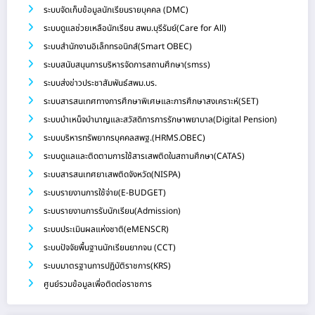
ระบบจัดเก็บข้อมูลนักเรียนรายบุคคล (DMC)
ระบบดูแลช่วยเหลือนักเรียน สพม.บุรีรัมย์(Care for All)
ระบบสำนักงานอิเล็กทรอนิกส์(Smart OBEC)
ระบบสนับสนุนการบริหารจัดการสถานศึกษา(smss)
ระบบส่งข่าวประชาสัมพันธ์สพม.บร.
ระบบสารสนเทศทางการศึกษาพิเศษและการศึกษาสงเคราะห์(SET)
ระบบบำเหน็จบำนาญและสวัสดิการการรักษาพยาบาล(Digital Pension)
ระบบบริหารทรัพยากรบุคคลสพฐ.(HRMS.OBEC)
ระบบดูแลและติดตามการใช้สารเสพติดในสถานศึกษา(CATAS)
ระบบสารสนเทศยาเสพติดจังหวัด(NISPA)
ระบบรายงานการใช้จ่าย(E-BUDGET)
ระบบรายงานการรับนักเรียน(Admission)
ระบบประเมินผลแห่งชาติ(eMENSCR)
ระบบปัจจัยพื้นฐานนักเรียนยากจน (CCT)
ระบบมาตรฐานการปฏิบัติราชการ(KRS)
ศูนย์รวมข้อมูลเพื่อติดต่อราชการ