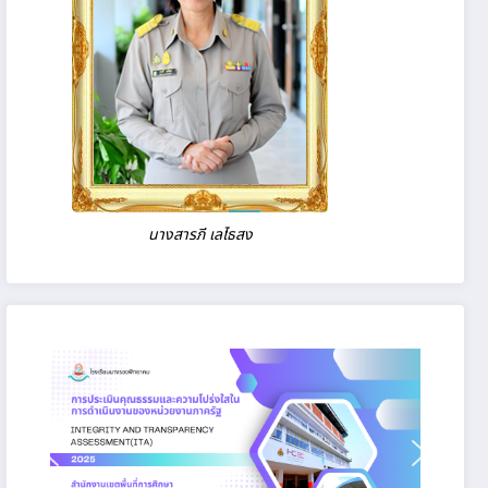
นางสารภี เลไธสง