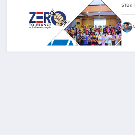
รายง
A