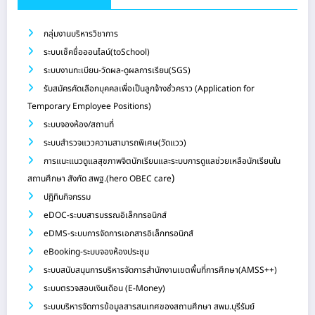
กลุ่มงานบริหารวิชาการ
ระบบเช็คชื่อออนไลน์(toSchool)
ระบบงานทะเบียน-วัดผล-ดูผลการเรียน(SGS)
รับสมัครคัดเลือกบุคคลเพื่อเป็นลูกจ้างชั่วคราว (Application for
Temporary Employee Positions)
ระบบจองห้อง/สถานที่
ระบบสำรวจแววความสามารถพิเศษ(วัดแวว)
การแนะแนวดูแลสุขภาพจิตนักเรียนและระบบการดูแลช่วยเหลือนักเรียนใน
)
สถานศึกษา สังกัด สพฐ.(hero OBEC care
ปฏิทินกิจกรรม
eDOC-ระบบสารบรรณอิเล็กทรอนิกส์
eDMS-ระบบการจัดการเอกสารอิเล็กทรอนิกส์
eBooking-ระบบจองห้องประชุม
ระบบสนับสนุนการบริหารจัดการสำนักงานเขตพื้นที่การศึกษา(AMSS++)
ระบบตรวจสอบเงินเดือน (E-Money)
ระบบบริหารจัดการข้อมูลสารสนเทศของสถานศึกษา สพม.บุรีรัมย์