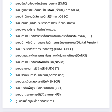
ระบบจัดเก็บข้อมูลนักเรียนรายบุคคล (DMC)
ระบบดูแลช่วยเหลือนักเรียน สพม.บุรีรัมย์(Care for All)
ระบบสำนักงานอิเล็กทรอนิกส์(Smart OBEC)
ระบบสนับสนุนการบริหารจัดการสถานศึกษา(smss)
ระบบส่งข่าวประชาสัมพันธ์สพม.บร.
ระบบสารสนเทศทางการศึกษาพิเศษและการศึกษาสงเคราะห์(SET)
ระบบบำเหน็จบำนาญและสวัสดิการการรักษาพยาบาล(Digital Pension)
ระบบบริหารทรัพยากรบุคคลสพฐ.(HRMS.OBEC)
ระบบดูแลและติดตามการใช้สารเสพติดในสถานศึกษา(CATAS)
ระบบสารสนเทศยาเสพติดจังหวัด(NISPA)
ระบบรายงานการใช้จ่าย(E-BUDGET)
ระบบรายงานการรับนักเรียน(Admission)
ระบบประเมินผลแห่งชาติ(eMENSCR)
ระบบปัจจัยพื้นฐานนักเรียนยากจน (CCT)
ระบบมาตรฐานการปฏิบัติราชการ(KRS)
ศูนย์รวมข้อมูลเพื่อติดต่อราชการ