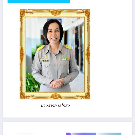
นางสารภี เลไธสง