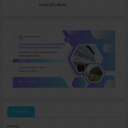
นางสารภี เลไธสง
กิจกรรม
หมวดหมู่