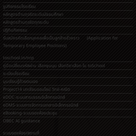
รูปกิจกรรมโรงเรียน
หลักสูตรต้านทุจริตระดับมัธยมศึกษา
หลักสูตรต้านทุจริตทุกระดับ
ปฏิทินกิจกรรม
รับสมัครคัดเลือกบุคคลเพื่อเป็นลูกจ้างชั่วคราว (Application for
Temporary Employee Positions)
toschool.in/nrp
คู่มือเปลี่ยนรหัสผ่าน เลือกชุมนุม เลือกวิชาเลือก ใน toSchool
ระเบียบโรงเรียน
มุมเรียนรู้ด้วยตนเอง
Project14 บทเรียนออนไลน์ วิทย์-คณิต
eDOC-ระบบสารบรรณอิเล็กทรอนิกส์
eDMS-ระบบการจัดการเอกสารอิเล็กทรอนิกส์
eBooking-ระบบจองห้องประชุม
OBEC AI guidance
ระบบจองห้อง/สถานที่