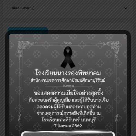
E-SERVICES
กลุ่มงานบริหารวิชาการ
ระบบเช็คชื่อออนไลน์(toSchool)
ระบบงานทะเบียน-วัดผล-ดูผลการเรียน(SGS)
รับสมัครคัดเลือกบุคคลเพื่อเป็นลูกจ้างชั่วคราว (Application for
Temporary Employee Positions)
ระบบจองห้อง/สถานที่
ระบบสำรวจแววความสามารถพิเศษ(วัดแวว)
การแนะแนวดูแลสุขภาพจิตนักเรียนและระบบการดูแลช่วยเหลือนักเรียนใน
)
สถานศึกษา สังกัด สพฐ.(hero OBEC care
ปฏิทินกิจกรรม
eDOC-ระบบสารบรรณอิเล็กทรอนิกส์
eDMS-ระบบการจัดการเอกสารอิเล็กทรอนิกส์