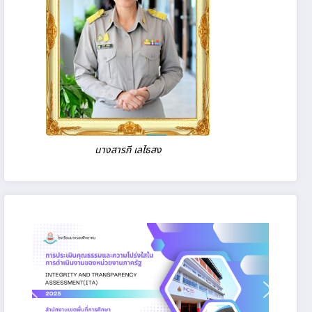
นางสารภี เลไธสง