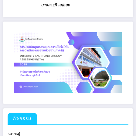
นางสารภี เลไธสง
กิจกรรม
หมวดหมู่