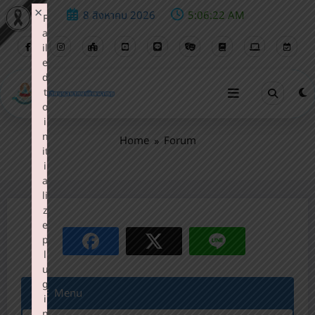
×
8 สิงหาคม 2026
5:06:23 AM
F
a
il
e
d
t
Forum
o
i
n
Home
Forum
it
i
a
li
z
e
p
l
u
g
Menu
i
n