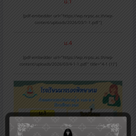
ม.1
[pdf-embedder url="https://wp.nrpsc.ac.th/wp-
content/uploads/2026/03/1-1.pdf"]
ม.4
[pdf-embedder url="https://wp.nrpsc.ac.th/wp-
content/uploads/2026/03/4-1-1.pdf" title="4-1 (1)"]