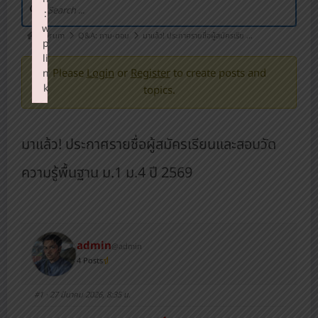
:
w
Forum
Q&A: ถาม-ตอบ
มาแล้ว! ประกาศรายชื่อผู้สมัครเรีย …
p
li
Please
Login
or
Register
to create posts and
n
k
topics.
Failed to initialize plugin: wplink
มาแล้ว! ประกาศรายชื่อผู้สมัครเรียนและสอบวัด
ความรู้พื้นฐาน ม.1 ม.4 ปี 2569
admin
@admin
4 Posts
#1
· 27 มีนาคม 2026, 8:35 น.