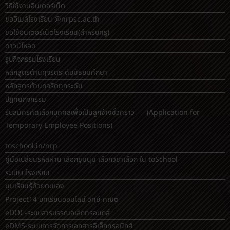
วิธีใช้งานอินเตอร์เน็ต
ขออีเมล์โรงเรียน @nrpsc.ac.th
ขอใช้อินเตอร์เน็ตโรงเรียน
(สำหรับครู)
ดาวน์โหลด
รูปกิจกรรมโรงเรียน
หลักสูตรต้านทุจริตระดับมัธยมศึกษา
หลักสูตรต้านทุจริตทุกระดับ
ปฏิทินกิจกรรม
รับสมัครคัดเลือกบุคคลเพื่อเป็นลูกจ้างชั่วคราว (Application for
Temporary Employee Positions)
toschool.in/nrp
คู่มือเปลี่ยนรหัสผ่าน เลือกชุมนุม เลือกวิชาเลือก ใน toSchool
ระเบียบโรงเรียน
มุมเรียนรู้ด้วยตนเอง
Project14 บทเรียนออนไลน์ วิทย์-คณิต
eDOC-ระบบสารบรรณอิเล็กทรอนิกส์
eDMS-ระบบการจัดการเอกสารอิเล็กทรอนิกส์