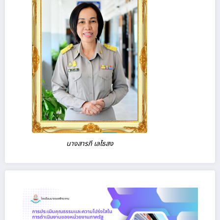
นางสารภี เลไธสง