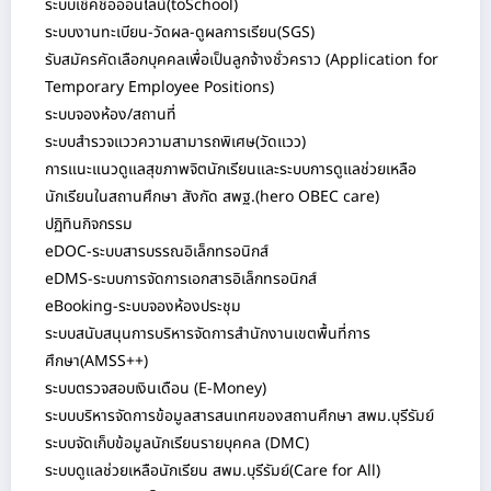
ระบบเช็คชื่อออนไลน์(toSchool)
ระบบงานทะเบียน-วัดผล-ดูผลการเรียน(SGS)
รับสมัครคัดเลือกบุคคลเพื่อเป็นลูกจ้างชั่วคราว (Application for
Temporary Employee Positions)
ระบบจองห้อง/สถานที่
ระบบสำรวจแววความสามารถพิเศษ(วัดแวว)
การแนะแนวดูแลสุขภาพจิตนักเรียนและระบบการดูแลช่วยเหลือนักเรียนใน
)
สถานศึกษา สังกัด สพฐ.(hero OBEC care
ปฏิทินกิจกรรม
eDOC-ระบบสารบรรณอิเล็กทรอนิกส์
eDMS-ระบบการจัดการเอกสารอิเล็กทรอนิกส์
eBooking-ระบบจองห้องประชุม
ระบบสนับสนุนการบริหารจัดการสำนักงานเขตพื้นที่การศึกษา(AMSS++)
ระบบตรวจสอบเงินเดือน (E-Money)
ระบบบริหารจัดการข้อมูลสารสนเทศของสถานศึกษา สพม.บุรีรัมย์
ระบบจัดเก็บข้อมูลนักเรียนรายบุคคล (DMC)
ระบบดูแลช่วยเหลือนักเรียน สพม.บุรีรัมย์(Care for All)
ระบบสำนักงานอิเล็กทรอนิกส์(Smart OBEC)