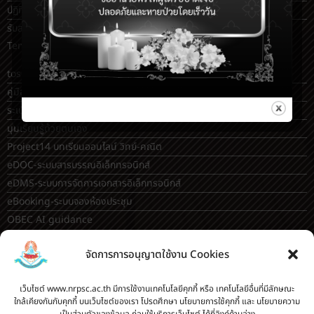
ปฏิทินกิจกรรม
รับสมัครคัดเลือกบุคคลเพื่อเป็นลูกจ้างชั่วคราว (Application for
Temporary Employee Positions)
toschool.in/nrp
คู่มือเปลี่ยนรหัสผ่าน เลือกชุมนุม เลือกวิชาเลือก ใน toSchool
ระเบียบโรงเรียน
มุมเรียนรู้ด้วยตนเอง
Project14 บทเรียนออนไลน์ วิทย์-คณิต
eDOC-ระบบสารบรรณอิเล็กทรอนิกส์
eDMS-ระบบการจัดการเอกสารอิเล็กทรอนิกส์
eBooking-ระบบจองห้องประชุม
OBEC AI guidance
ระบบจองห้อง/สถานที่
จัดการการอนุญาตใช้งาน Cookies
กระดานสนทนา(forum)
ขออนุญาตออกนอกโรงเรียน
เว็บไซต์ www.nrpsc.ac.th มีการใช้งานเทคโนโลยีคุกกี้ หรือ เทคโนโลยีอื่นที่มีลักษณะ
ระบบส่งแผนการสอนออนไลน์
ใกล้เคียงกันกับคุกกี้ บนเว็บไซต์ของเรา โปรดศึกษา นโยบายการใช้คุกกี้ และ นโยบายความ