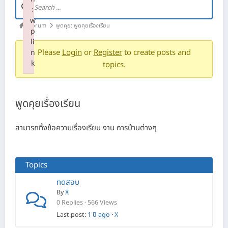
:
w
Forum
พูดคุย: พูดคุยเรื่องเรียน
p
li
Please
Login
or
Register
to create posts and
n
k
topics.
Failed to initialize plugin: wplink
พูดคุยเรื่องเรียน
สามารถทิ้งข้อความเรื่องเรียน งาน การบ้านต่างๆ
Topics
ทดสอบ
By
X
0 Replies · 566 Views
Last post:
1 ปี ago
·
X