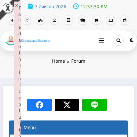
×
7 สิงหาคม 2026
12:37:30 PM
F
a
il
e
d
t
Forum
o
i
n
Home
Forum
it
i
a
li
z
e
p
l
u
g
Menu
i
n