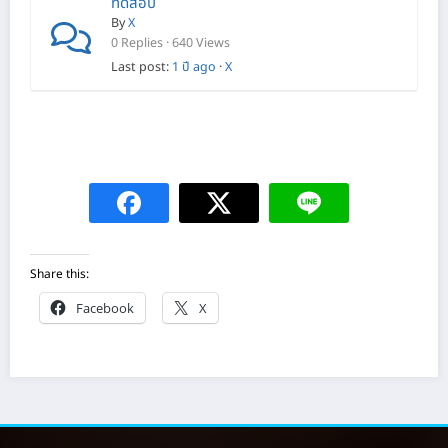
ทดสอบ
By
X
0 Replies · 640 Views
Last post:
1 ปี ago
·
X
Share this:
Facebook
X