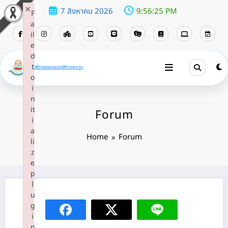
×
7 สิงหาคม 2026
9:56:25 PM
F
a
il
e
d
t
o
i
n
it
Forum
i
a
Home
Forum
li
z
e
p
l
u
g
i
n